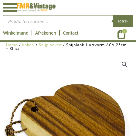
Ga
naar
Producten
de
zoeken
ZOEKEN
inhoud
Wink
0
Winkelmand
Afrekenen
Contact
Home
/
Koken
/
Snijplanken
/ Snijplank Hartvorm ACA 25cm
– Kinta