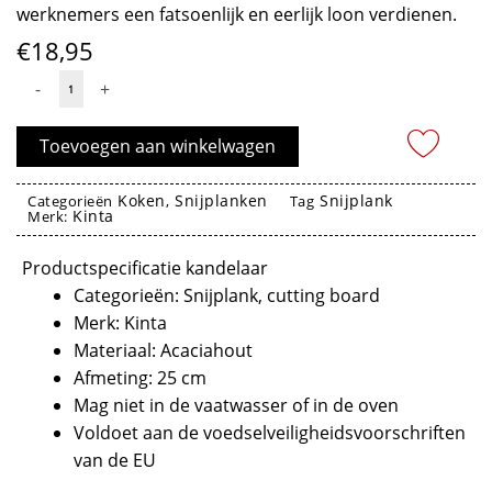
werknemers een fatsoenlijk en eerlijk loon verdienen.
€
18,95
Snijplank
-
+
Hartvorm
ACA
Toevoegen aan winkelwagen
25cm
-
Koken
Snijplanken
Snijplank
Categorieën
,
Tag
Kinta
Kinta
Merk:
aantal
snijplank kinta
Productspecificatie kandelaar
Categorieën: Snijplank, cutting board
Merk: Kinta
Materiaal: Acaciahout
Afmeting: 25 cm
Mag niet in de vaatwasser of in de oven
Voldoet aan de voedselveiligheidsvoorschriften
van de EU