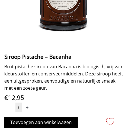
Siroop Pistache – Bacanha
Brut pistache siroop van Bacanha is biologisch, vrij van
kleurstoffen en conserveermiddelen. Deze siroop heeft
een uitgesproken, eenvoudige en natuurlijke smaak
met een zoete geur.
€
12,95
Siroop
-
+
Pistache
-
Toevoegen aan winkelwagen
Bacanha