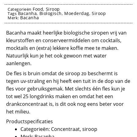
aantal
Food
Siroop
Categorieën
,
Bacanha
Biologisch
Moederdag
Siroop
Tags
,
,
,
Bacanha
Merk:
siroop, bacanha, concentraat, siropen
Bacanha maakt heerlijke biologische siropen vrij van
kleurstoffen en conserveermiddelen om cocktails,
mocktails en (extra) lekkere koffie mee te maken.
Natuurlijk kun je het ook gewoon met water
aanlengen.
De fles is bruin omdat de siroop zo beschermt is
tegen uv-straling en hij heeft een tuit in de dop van de
fles voor gebruiksgemak. Met slechts één fles kun je
tot wel 25 longdrinks maken en omdat het een
drankconcentraat is, is dit ook nog eens beter voor
het milieu.
Productspecificaties
Categorieën: Concentraat, siroop
Merk: Bacanha