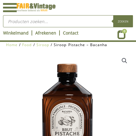
Ga
naar
Producten
de
zoeken
ZOEKEN
inhoud
Wink
0
Winkelmand
Afrekenen
Contact
Home
/
Food
/
Siroop
/ Siroop Pistache – Bacanha