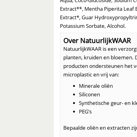
Aqua, Coco-Glucoside, Sodium Co
Extract**, Mentha Piperita Leaf 
Extract*, Guar Hydroxypropyltri
Potassium Sorbate, Alcohol.
Over NatuurlijkWAAR
NatuurlijkWAAR is een verzorgin
planten, kruiden en bloemen.
producten ondersteunen het ve
microplastic en vrij van:
Minerale oliën
Siliconen
Synthetische geur- en kl
PEG’s
Bepaalde oliën en extracten zi