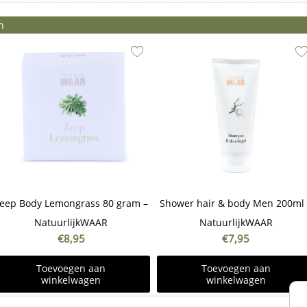
n
eep Body Lemongrass 80 gram –
Shower hair & body Men 200ml 
NatuurlijkWAAR
NatuurlijkWAAR
€
8,95
€
7,95
Toevoegen aan
Toevoegen aan
winkelwagen
winkelwagen