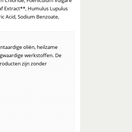
um Chloride, Foeniculum Vulgare
eaf Extract**, Humulus Lupulus
ic Acid, Sodium Benzoate,
antaardige oliën, heilzame
ogwaardige werkstoffen. De
roducten zijn zonder