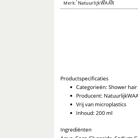
NatuurlijkWAAR
Merk:
Men
200ml
-
NatuurlijkWAAR
aantal
natuurlijkwaar Vitamine E Créme ver
Productspecificaties
Categorieën: Shower hair
Producent: NatuurlijkWA
Vrij van microplastics
Inhoud: 200 ml
Ingrediënten