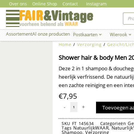
Ga
Over ons
Online Shop
Contact
Instagram
naar
Prod
zoe
de
inhoud
Assortement
Al onze producten
Postkaarten
Wierook
Open Postkaarten
Ope
Home
/
Verzorging
/
Gezicht/Li
Shower hair & body Men 2
Deze 2 in 1 shampoo & douchege
heerlijk verfrissend. De natuurl
een zachte reiniging en een inte
€
7,95
Shower
-
+
Toevoegen a
hair
&
Ge
SKU
FT 145634
Categorieën
NatuurlijkWAAR
Natuurlij
Tags
,
body
Shampoo
Verzorging
,