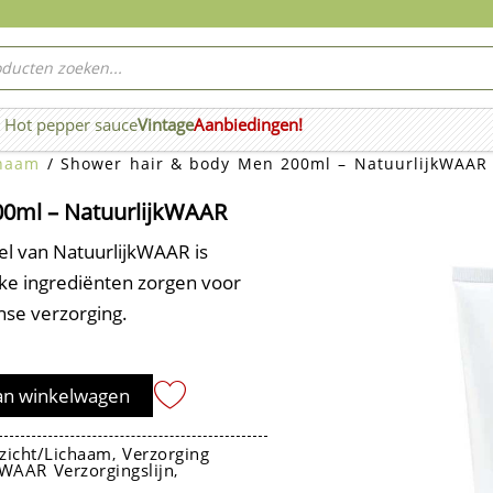
ucten
ken
Hot pepper sauce
Vintage
Aanbiedingen!
n Wierook
chaam
/ Shower hair & body Men 200ml – NatuurlijkWAAR
00ml – NatuurlijkWAAR
l van NatuurlijkWAAR is
ijke ingrediënten zorgen voor
nse verzorging.
an winkelwagen
zicht/Lichaam
Verzorging
,
kWAAR Verzorgingslijn
,