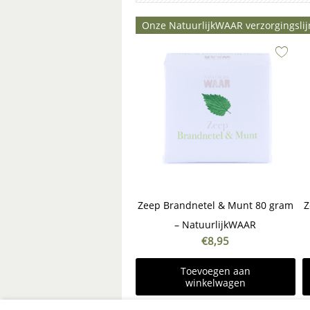
Onze NatuurlijkWAAR verzorgingslij
Zeep Brandnetel & Munt 80 gram
Z
– NatuurlijkWAAR
€
8,95
Toevoegen aan
winkelwagen