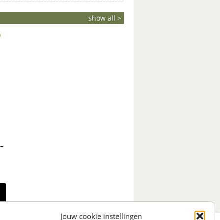
show all >
–
Jouw cookie instellingen