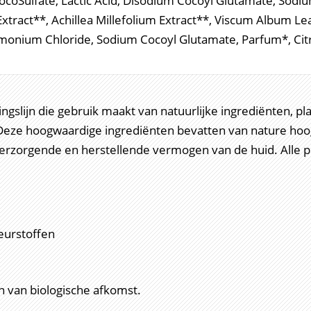
coSulfate, Lactic Acid, Disodium Cocoyl Glutamate, Sodi
Extract**, Achillea Millefolium Extract**, Viscum Album L
monium Chloride, Sodium Cocoyl Glutamate, Parfum*, Citr
gslijn die gebruik maakt van natuurlijke ingrediënten, pl
 Deze hoogwaardige ingrediënten bevatten van nature ho
rzorgende en herstellende vermogen van de huid. Alle p
eurstoffen
jn van biologische afkomst.