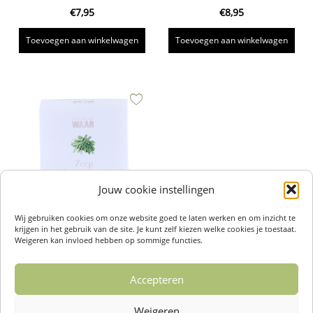
€
7,95
€
8,95
Toevoegen aan winkelwagen
Toevoegen aan winkelwagen
Jouw cookie instellingen
Wij gebruiken cookies om onze website goed te laten werken en om inzicht te
krijgen in het gebruik van de site. Je kunt zelf kiezen welke cookies je toestaat.
Zeep Body Lemongrass 80 gram –
Weigeren kan invloed hebben op sommige functies.
NatuurlijkWAAR
€
8,95
Accepteren
Toevoegen aan winkelwagen
Weigeren