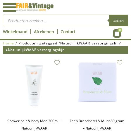
Ga
naar
Producten
de
zoeken
ZOEKEN
inhoud
Wink
0
Winkelmand
Afrekenen
Contact
Home
/ Producten getagged “NatuurlijkWAAR verzorgingslijn”
▸NatuurlijkWAAR verzorgingslijn
Shower hair & body Men 200ml –
Zeep Brandnetel & Munt 80 gram
NatuurlijkWAAR
– NatuurlijkWAAR