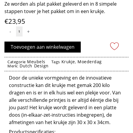
Ze worden als plat pakket geleverd en in 8 simpele
stappen tover je het pakket om in een krukje.
€
23,95
Krukje
-
+
Green
Leaves
Toevoegen aan winkelwagen
-
Dutch
Meubels
Krukje
Moederdag
Categorie
Tags
,
Dutch Design
Design
Merk:
aantal
Door de unieke vormgeving en de innovatieve
constructie kan dit krukje met gemak 200 kilo
dragen en is er in elk huis wel een plekje voor. Van
alle verschillende printjes is er altijd ééntje die bij
jou past! Het krukje wordt geleverd in een platte
doos (in-elkaar-zet-instructies inbegrepen), de
afmetingen van het krukje zijn 30 x 30 x 34cm.
Productspecificaties: