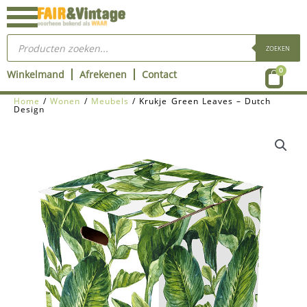
Ga
naar
Producten
de
zoeken
ZOEKEN
inhoud
Wink
0
Winkelmand
Afrekenen
Contact
Home
/
Wonen
/
Meubels
/ Krukje Green Leaves – Dutch
Design