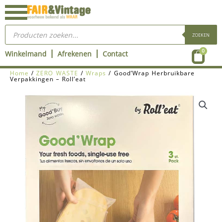
Ga
naar
Producten
de
zoeken
ZOEKEN
inhoud
Wink
0
Winkelmand
Afrekenen
Contact
Home
/
ZERO WASTE
/
Wraps
/ Good’Wrap Herbruikbare
Verpakkingen – Roll’eat