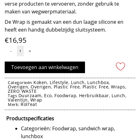
verse producten te vervoeren, zonder gebruik te
maken van wegwerpmateriaal.
De Wrap is gemaakt van een dun laagje silicone en
heeft een handig dubbelzijdig sluitsysteem.
€
16,95
Good'Wrap
-
+
Herbruikbare
Verpakkingen
Toevoegen aan winkelwagen
-
Roll'eat
Koken
Lifestyle
Lunch
Lunchbox
Categorieën
,
,
,
,
Overigen
Overigen
Plastic Free
Plastic Free
Wraps
aantal
,
,
,
,
,
ZERO WASTE
Duurzaam
Eco
Foodwrap
Herbruikbaar
Lunch
Tags
,
,
,
,
,
Valentijn
Wrap
,
Roll’eat
Merk:
foodwrap
Productspecificaties
Categorieën: Foodwrap, sandwich wrap,
lunchbox