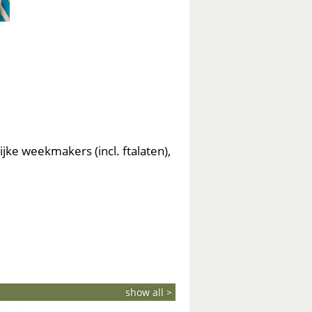
jke weekmakers (incl. ftalaten),
show all >