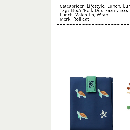
Dieren
Lifestyle
Lunch
Lu
Categorieën
,
,
Boc’n’Roll
Duurzaam
Eco
Tags
,
,
,
TURTLE
Lunch
Valentijn
Wrap
,
,
Roll’eat
Merk:
-
Roll’eat
aantal
foodwrap