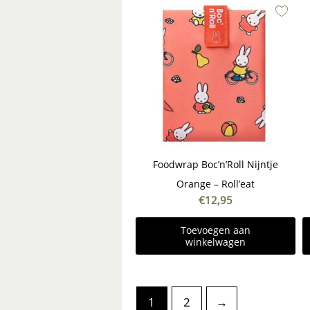
Foodwrap Boc’n’Roll Nijntje
Orange – Roll’eat
€
12,95
Toevoegen aan
winkelwagen
1
2
→