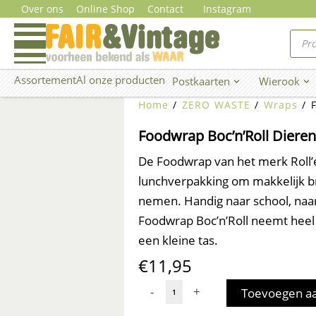
Ga
Over ons
Online Shop
Contact
Instagram
naar
Prod
zoe
de
inhoud
Assortement
Al onze producten
Postkaarten
Wierook
Open Postkaarten
Ope
Home
/
ZERO WASTE
/
Wraps
/ F
Foodwrap Boc’n’Roll Dieren
De Foodwrap van het merk Roll’
lunchverpakking om makkelijk 
nemen. Handig naar school, naar
Foodwrap Boc’n’Roll neemt heel 
een kleine tas.
€
11,95
Foodwrap
-
+
Toevoegen a
Boc’n’Roll