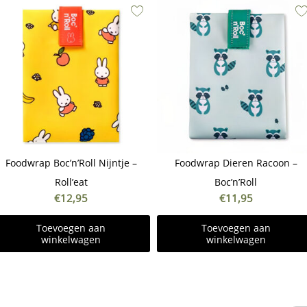
Foodwrap Boc’n’Roll Nijntje –
Foodwrap Dieren Racoon –
Roll’eat
Boc’n’Roll
€
12,95
€
11,95
Toevoegen aan
Toevoegen aan
winkelwagen
winkelwagen