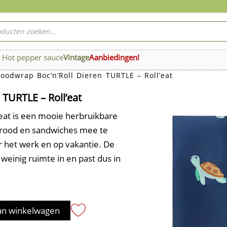
ucten
ken
Hot pepper sauce
Vintage
Aanbiedingen!
n Wierook
oodwrap Boc’n’Roll Dieren TURTLE – Roll’eat
 TURTLE – Roll’eat
eat is een mooie herbruikbare
brood en sandwiches mee te
 het werk en op vakantie. De
weinig ruimte in en past dus in
an winkelwagen