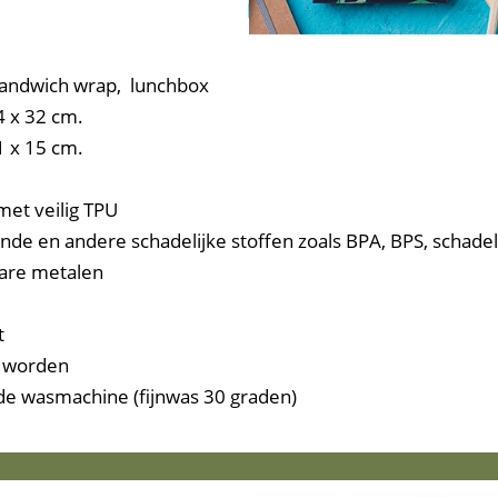
sandwich wrap, lunchbox
 x 32 cm.
 x 15 cm.
et veilig TPU
de en andere schadelijke stoffen zoals BPA, BPS, schadeli
are metalen
t
t worden
e wasmachine (fijnwas 30 graden)