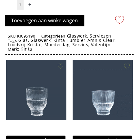
Glas
-
+
Tumbler
Amnis
Toevoegen aan winkelwagen
Clear
(Loodvrij
Glaswerk
Serviezen
SKU
KI095190
Categorieën
,
Glas
Glaswerk
Kinta Tumbler Amnis Clear
Kristal)
Tags
,
,
,
Loodvrij Kristal
Moederdag
Servies
Valentijn
,
,
,
300ml
Kinta
Merk:
-
Glas Loodvrij Kristal Kinta amnis
Kinta
aantal