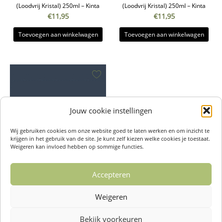
(Loodvrij Kristal) 250ml – Kinta
(Loodvrij Kristal) 250ml – Kinta
€
11,95
€
11,95
Toevoegen aan winkelwagen
Toevoegen aan winkelwagen
Jouw cookie instellingen
Wij gebruiken cookies om onze website goed te laten werken en om inzicht te
krijgen in het gebruik van de site. Je kunt zelf kiezen welke cookies je toestaat.
Weigeren kan invloed hebben op sommige functies.
Glas Tumbler Amnis Clear
Accepteren
(Loodvrij Kristal) 250ml – Kinta
€
11,95
Weigeren
Toevoegen aan winkelwagen
Bekijk voorkeuren