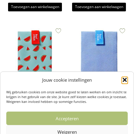
Toevoegen aan winkelwagen
Toevoegen aan winkelwagen
Jouw cookie instellingen
Foodwrap Boc’n’Roll Fruits
Foodwrap Boc’n’Roll Spring Blue –
Wij gebruiken cookies om onze website goed te laten werken en om inzicht te
Watermelon – Roll’Eat
Roll’Eat
krijgen in het gebruik van de site. Je kunt zelf kiezen welke cookies je toestaat.
€
11,95
€
11,95
Weigeren kan invloed hebben op sommige functies.
Toevoegen aan winkelwagen
Toevoegen aan winkelwagen
Accepteren
Weigeren