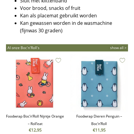
Sluit met klittenband
Voor brood, snacks of fruit
Kan als placemat gebruikt worden
Kan gewassen worden in de wasmachine
(fijnwas 30 graden)
Al onze Boc'n'Roll's
show all >
Foodwrap Boc’n’Roll Nijntje Orange
Foodwrap Dieren Penguin –
– Roll’eat
Boc’n’Roll
€
12,95
€
11,95