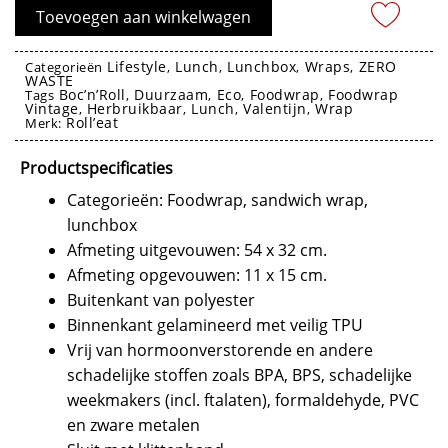
Vintage
Toevoegen aan winkelwagen
SPARK
-
Lifestyle
Lunch
Lunchbox
Wraps
ZERO
Categorieën
,
,
,
,
WASTE
Roll’eat
Boc’n’Roll
Duurzaam
Eco
Foodwrap
Foodwrap
Tags
,
,
,
,
aantal
Vintage
Herbruikbaar
Lunch
Valentijn
Wrap
,
,
,
,
Roll’eat
Merk:
foodwrap
Productspecificaties
Categorieën: Foodwrap, sandwich wrap,
lunchbox
Afmeting uitgevouwen: 54 x 32 cm.
Afmeting opgevouwen: 11 x 15 cm.
Buitenkant van polyester
Binnenkant gelamineerd met veilig TPU
Vrij van hormoonverstorende en andere
schadelijke stoffen zoals BPA, BPS, schadelijke
weekmakers (incl. ftalaten), formaldehyde, PVC
en zware metalen