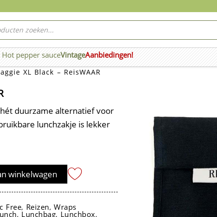
ucten
ken
Hot pepper sauce
Vintage
Aanbiedingen!
n Wierook
aggie XL Black – ReisWAAR
R
hét duurzame alternatief voor
ruikbare lunchzakje is lekker
an winkelwagen
ic Free
Reizen
Wraps
,
,
unch
Lunchbag
Lunchbox
,
,
,