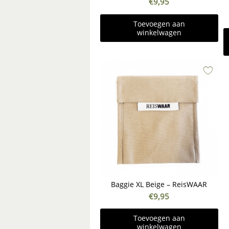
€
9,95
Toevoegen aan
winkelwagen
Baggie XL Beige – ReisWAAR
€
9,95
Toevoegen aan
winkelwagen