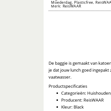
Moederdag
Plasticfree
ReisWAA
,
,
ReisWAAR
ReisWAAR
Merk:
aantal
foodwrap baggie
De baggie is gemaakt van katoen
je dat jouw lunch goed ingepakt 
vaatwasser.
Productspecificaties
Categorieën: Huishouden,
Producent: ReisWAAR
Kleur: Black