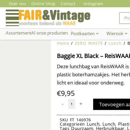
Ga
Over ons
Online Shop
Contact
Instagram
naar
Prod
zoe
de
inhoud
Assortement
Al onze producten
Postkaarten
Wierook
Open Postkaarten
Ope
Home
/
ZERO WASTE
/
Lunch
/ B
Baggie XL Black – ReisWAA
Deze lunchbag van ReisWAAR is 
plastic boterhamzakjes. Het herb
licht en ideaal voor onderweg.
€
9,95
Baggie
-
+
Toevoegen a
XL
Black
SKU
FT 146976
Lunch
Lunch
Plast
Categorieën
,
,
-
Duurzaam
Herbruikbaar
L
Tags
,
,