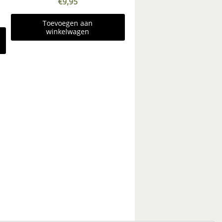
€
9,95
Toevoegen aan
winkelwagen