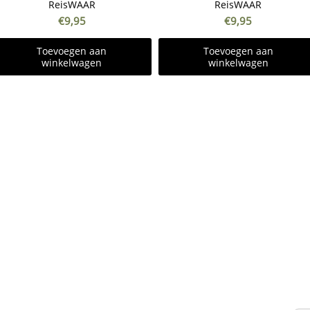
ReisWAAR
ReisWAAR
€
9,95
€
9,95
Toevoegen aan
Toevoegen aan
winkelwagen
winkelwagen