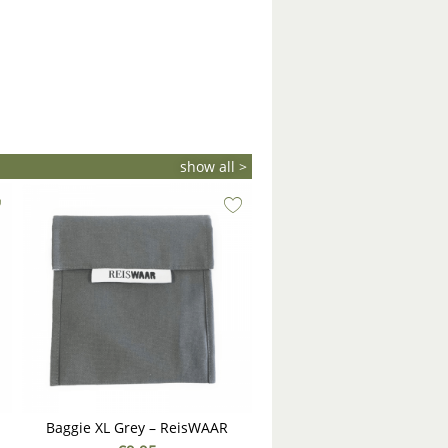
show all >
Baggie XL Grey – ReisWAAR