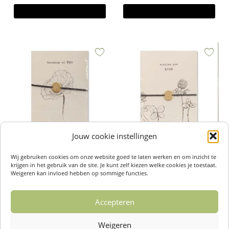
Toevoegen aan winkelwagen
Toevoegen aan winkelwagen
Jouw cookie instellingen
Armband Sieraden Ansichtkaart
Armband Sieraden Ansichtkaart
Wij gebruiken cookies om onze website goed te laten werken en om inzicht te
Thinking of you – A Beautiful Story
Luck – A Beautiful Story
krijgen in het gebruik van de site. Je kunt zelf kiezen welke cookies je toestaat.
€
14,95
€
14,95
Weigeren kan invloed hebben op sommige functies.
Toevoegen aan winkelwagen
Toevoegen aan winkelwagen
Accepteren
Weigeren