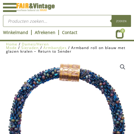
Ga
naar
Producten
de
zoeken
ZOEKEN
inhoud
Wink
0
Winkelmand
Afrekenen
Contact
Home
/
Dames/Heren
Mode
/
Sieraden
/
Armbandjes
/ Armband roll on blauw met
glazen kralen – Return to Sender