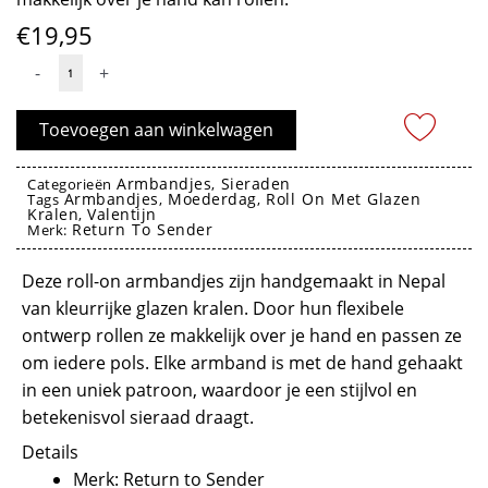
€
19,95
Armband
-
+
roll
on
Toevoegen aan winkelwagen
blauw
met
Armbandjes
Sieraden
Categorieën
,
Armbandjes
Moederdag
Roll On Met Glazen
glazen
Tags
,
,
Kralen
Valentijn
,
kralen
Return To Sender
Merk:
-
Armband return to sender
Deze roll-on armbandjes zijn handgemaakt in Nepal
Return
van kleurrijke glazen kralen. Door hun flexibele
to
ontwerp rollen ze makkelijk over je hand en passen ze
Sender
om iedere pols. Elke armband is met de hand gehaakt
aantal
in een uniek patroon, waardoor je een stijlvol en
betekenisvol sieraad draagt.
Details
Merk: Return to Sender