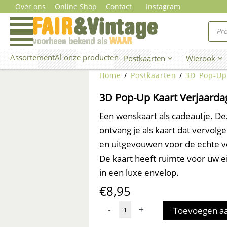
Ga
Over ons
Online Shop
Contact
Instagram
naar
Prod
zoe
de
inhoud
Assortement
Al onze producten
Postkaarten
Wierook
Open Postkaarten
Ope
Home
/
Postkaarten
/
3D Pop-Up
3D Pop-Up Kaart Verjaardag
Een wenskaart als cadeautje. D
ontvang je als kaart dat vervo
en uitgevouwen voor de echte v
De kaart heeft ruimte voor uw e
in een luxe envelop.
€
8,95
3D
-
+
Toevoegen a
Pop-