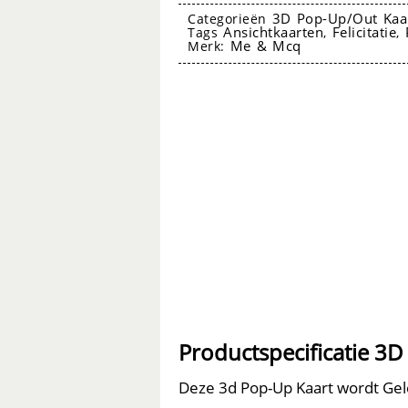
Up
3D Pop-Up/Out Kaa
Categorieën
Ansichtkaarten
Felicitatie
Tags
,
,
Kaart
Me & Mcq
Merk:
Verjaardag
-
Flower
Fairies
aantal
3D Pop-Up Kaart
Productspecificatie 3
Deze 3d Pop-Up Kaart wordt Gele