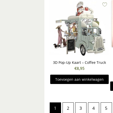
3D Pop-Up Kaart – Coffee Truck
€
8,95
Toevoegen aan winkelwagen
1
2
3
4
5