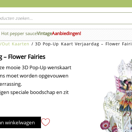
ucten
ken
Hot pepper sauce
Vintage
Aanbiedingen!
n Wierook
/Out Kaarten
/ 3D Pop-Up Kaart Verjaardag – Flower Fair
 – Flower Fairies
eze mooie 3D Pop-Up wenskaart
lgens moet worden opgevouwen
errassing.
igen speciale boodschap en zit
an winkelwagen