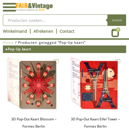
Ga
naar
Producten
de
zoeken
ZOEKEN
inhoud
Wink
0
Winkelmand
Afrekenen
Contact
Home
/ Producten getagged “Pop-Up kaart”
▸Pop-Up kaart
3D Pop-Out Kaart Blossom –
3D Pop-Out Kaart Eifel Tower –
Formes Berlin
Formes Berlin