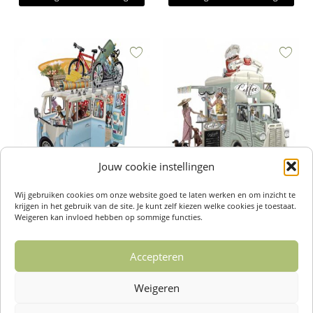
Jouw cookie instellingen
3D Pop-Up Kaart – The Camper
3D Pop-Up Kaart – Coffee Truck
Wij gebruiken cookies om onze website goed te laten werken en om inzicht te
€
8,95
Van
krijgen in het gebruik van de site. Je kunt zelf kiezen welke cookies je toestaat.
€
8,95
Weigeren kan invloed hebben op sommige functies.
Toevoegen aan winkelwagen
Toevoegen aan winkelwagen
Accepteren
Weigeren
1
2
3
4
5
→