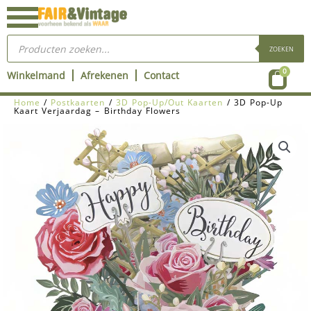
Ga
naar
Producten
de
zoeken
ZOEKEN
inhoud
Wink
0
Winkelmand
Afrekenen
Contact
Home
/
Postkaarten
/
3D Pop-Up/Out Kaarten
/ 3D Pop-Up
Kaart Verjaardag – Birthday Flowers