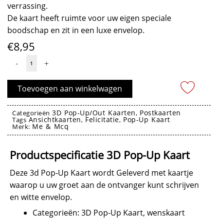
verrassing.
De kaart heeft ruimte voor uw eigen speciale
boodschap en zit in een luxe envelop.
€
8,95
3D
-
+
Pop-
Up
Toevoegen aan winkelwagen
Kaart
Verjaardag
3D Pop-Up/Out Kaarten
Postkaarten
Categorieën
,
Ansichtkaarten
Felicitatie
Pop-Up Kaart
-
Tags
,
,
Me & Mcq
Merk:
Birthday
3D Pop-Up Kaart
Flowers
Productspecificatie 3D Pop-Up Kaart
aantal
Deze 3d Pop-Up Kaart wordt Geleverd met kaartje
waarop u uw groet aan de ontvanger kunt schrijven
en witte envelop.
Categorieën: 3D Pop-Up Kaart, wenskaart