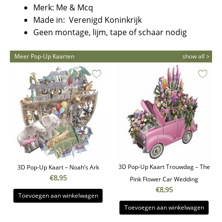
Merk: Me & Mcq
Made in: Verenigd Koninkrijk
Geen montage, lijm, tape of schaar nodig
Meer Pop-Up Kaarten
show all >
3D Pop-Up Kaart Trouwdag – The
3D Pop-Up Kaart – Noah’s Ark
€
8,95
Pink Flower Car Wedding
€
8,95
Toevoegen aan winkelwagen
Toevoegen aan winkelwagen