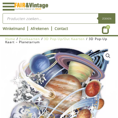
Ga
naar
Producten
de
zoeken
ZOEKEN
inhoud
Wink
0
Winkelmand
Afrekenen
Contact
Home
/
Postkaarten
/
3D Pop-Up/Out Kaarten
/ 3D Pop-Up
Kaart – Planetarium