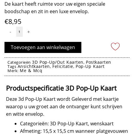
De kaart heeft ruimte voor uw eigen speciale
boodschap en zit in een luxe envelop.
€
8,95
3D
-
+
Pop-
Up
Toevoegen aan winkelwagen
Kaart
-
3D Pop-Up/Out Kaarten
Postkaarten
Categorieën
,
Ansichtkaarten
Felicitatie
Pop-Up Kaart
Planetarium
Tags
,
,
Me & Mcq
Merk:
aantal
3D Pop-Up Kaart
Productspecificatie 3D Pop-Up Kaart
Deze 3d Pop-Up Kaart wordt Geleverd met kaartje
waarop u uw groet aan de ontvanger kunt schrijven
en witte envelop.
Categorieën: 3D Pop-Up Kaart, wenskaart
Afmeting: 15,5 x 15,5 cm wanneer platgevouwen