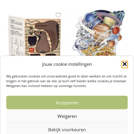
Jouw cookie instellingen
3D Pop-Out Kaart Seal – Formes
3D Pop-Up Kaart – Planetarium
Wij gebruiken cookies om onze website goed te laten werken en om inzicht te
€
8,95
Berlin
krijgen in het gebruik van de site. Je kunt zelf kiezen welke cookies je toestaat.
€
7,95
Weigeren kan invloed hebben op sommige functies.
Toevoegen aan winkelwagen
Toevoegen aan winkelwagen
Accepteren
Weigeren
1
2
3
4
5
→
Bekijk voorkeuren