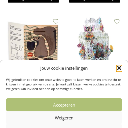
Jouw cookie instellingen
3D Pop-Out Kaart Seal – Formes
3D Pop-Up Kaart Verjaardag –
Wij gebruiken cookies om onze website goed te laten werken en om inzicht te
Berlin
Flower Fairies
krijgen in het gebruik van de site. Je kunt zelf kiezen welke cookies je toestaat.
€
7,95
€
8,95
Weigeren kan invloed hebben op sommige functies.
Toevoegen aan winkelwagen
Toevoegen aan winkelwagen
Accepteren
Weigeren
1
2
3
4
5
→