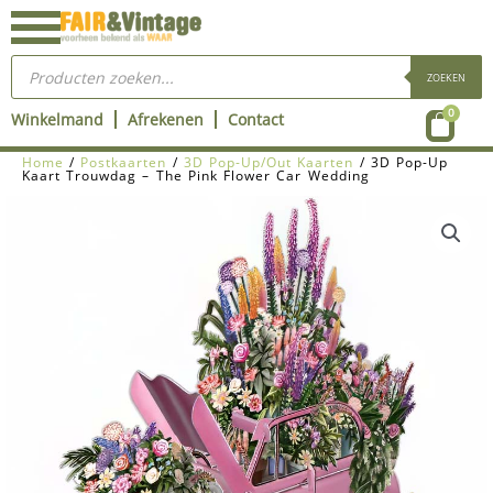
Ga
naar
Producten
de
zoeken
ZOEKEN
inhoud
Wink
0
Winkelmand
Afrekenen
Contact
Home
/
Postkaarten
/
3D Pop-Up/Out Kaarten
/ 3D Pop-Up
Kaart Trouwdag – The Pink Flower Car Wedding