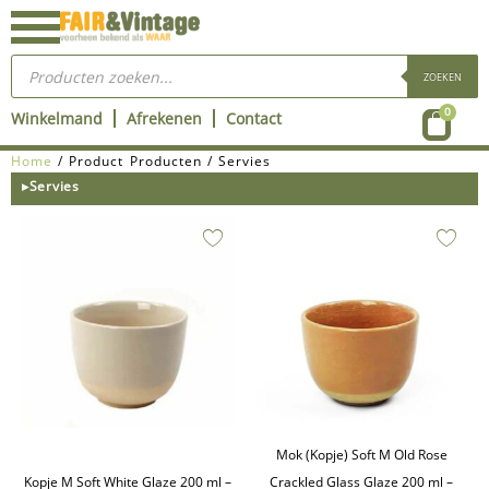
Ga
naar
Producten
de
zoeken
ZOEKEN
inhoud
Wink
0
Winkelmand
Afrekenen
Contact
Home
/ Product Producten / Servies
▸Servies
Mok (Kopje) Soft M Old Rose
Kopje M Soft White Glaze 200 ml –
Crackled Glass Glaze 200 ml –