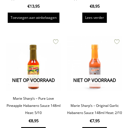
€
13,95
€
8,95
Toevoegen aan winkelwagen
Lees verder
NIET OP VOORRAAD
NIET OP VOORRAAD
Marie Sharp’s – Pure Love
Pineapple Habanero Sauce 148ml
Marie Sharp’s – Original Garlic
Heat: 5/10
Habanero Sauce 148ml Heat: 2/10
€
8,95
€
7,95