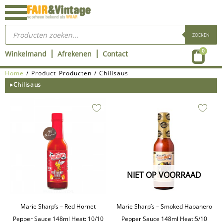
Ga
naar
Producten
de
zoeken
ZOEKEN
inhoud
Wink
0
Winkelmand
Afrekenen
Contact
Home
/ Product Producten / Chilisaus
▸Chilisaus
NIET OP VOORRAAD
Marie Sharp’s – Red Hornet
Marie Sharp’s – Smoked Habanero
Pepper Sauce 148ml Heat: 10/10
Pepper Sauce 148ml Heat:5/10