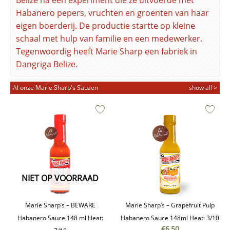
Habanero pepers, vruchten en groenten van haar
eigen boerderij. De productie startte op kleine
schaal met hulp van familie en een medewerker.
Tegenwoordig heeft Marie Sharp een fabriek in
Dangriga Belize.
Al onze Marie Sharp's Sauzen
show all >
NIET OP VOORRAAD
Marie Sharp’s – BEWARE
Marie Sharp’s – Grapefruit Pulp
Habanero Sauce 148 ml Heat:
Habanero Sauce 148ml Heat: 3/10
€
6,50