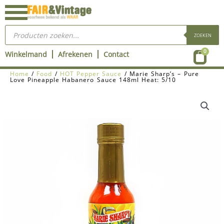
Ga
naar
Producten
de
zoeken
ZOEKEN
inhoud
Wink
0
Winkelmand
Afrekenen
Contact
Home
/
Food
/
HOT Pepper Sauce
/ Marie Sharp’s – Pure
Love Pineapple Habanero Sauce 148ml Heat: 5/10