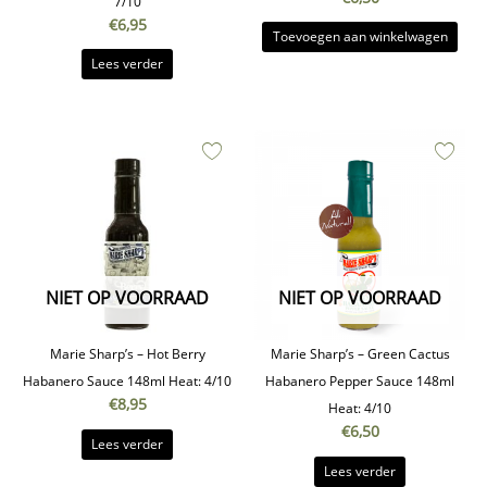
7/10
€
6,95
Toevoegen aan winkelwagen
Lees verder
NIET OP VOORRAAD
NIET OP VOORRAAD
Marie Sharp’s – Hot Berry
Marie Sharp’s – Green Cactus
Habanero Sauce 148ml Heat: 4/10
Habanero Pepper Sauce 148ml
€
8,95
Heat: 4/10
€
6,50
Lees verder
Lees verder