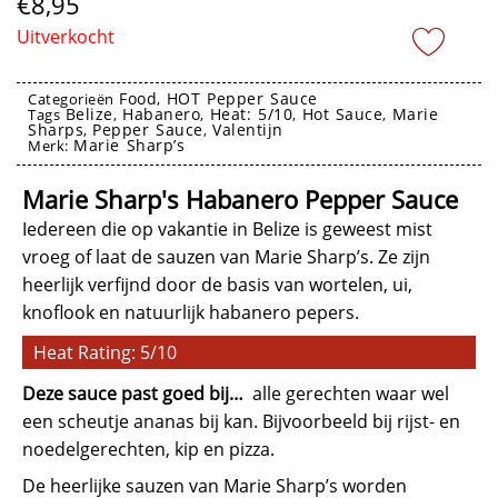
€
8,95
Uitverkocht
Food
HOT Pepper Sauce
Categorieën
,
Belize
Habanero
Heat: 5/10
Hot Sauce
Marie
Tags
,
,
,
,
Sharps
Pepper Sauce
Valentijn
,
,
Marie Sharp’s
Merk:
Marie Sharp's Hot Pepper Sauce
Marie Sharp's Habanero Pepper Sauce
Iedereen die op vakantie in Belize is geweest mist
vroeg of laat de sauzen van Marie Sharp’s. Ze zijn
heerlijk verfijnd door de basis van wortelen, ui,
knoflook en natuurlijk habanero pepers.
Heat Rating: 5/10
Deze sauce past goed bij…
alle gerechten waar wel
een scheutje ananas bij kan. Bijvoorbeeld bij rijst- en
noedelgerechten, kip en pizza.
De heerlijke sauzen van Marie Sharp’s worden