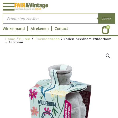
Ga
naar
Producten
de
zoeken
ZOEKEN
inhoud
Wink
0
Winkelmand
Afrekenen
Contact
Home
/
Buiten
/
Bloemenzaden
/ Zaden Seedbom Wilderbom
– Kabloom