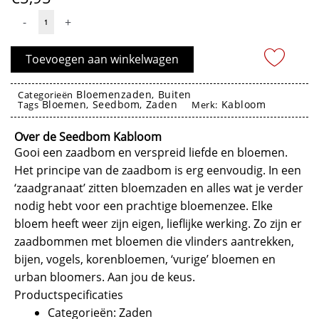
Zaden
-
+
Seedbom
Wilderbom
Toevoegen aan winkelwagen
-
Kabloom
Bloemenzaden
Buiten
Categorieën
,
Bloemen
Seedbom
Zaden
Kabloom
aantal
Tags
,
,
Merk:
Zaden, Seedbom, Kabloom
Over de Seedbom Kabloom
Gooi een zaadbom en verspreid liefde en bloemen.
Het principe van de zaadbom is erg eenvoudig. In een
‘zaadgranaat’ zitten bloemzaden en alles wat je verder
nodig hebt voor een prachtige bloemenzee. Elke
bloem heeft weer zijn eigen, lieflijke werking. Zo zijn er
zaadbommen met bloemen die vlinders aantrekken,
bijen, vogels, korenbloemen, ‘vurige’ bloemen en
urban bloomers. Aan jou de keus.
Productspecificaties
Categorieën: Zaden