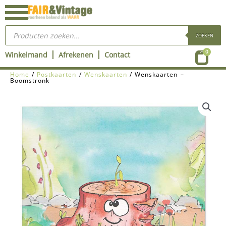
Ga
naar
Producten
de
zoeken
ZOEKEN
inhoud
Wink
0
Winkelmand
Afrekenen
Contact
Home
/
Postkaarten
/
Wenskaarten
/ Wenskaarten –
Boomstronk