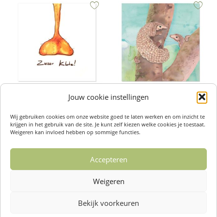
Jouw cookie instellingen
Wenskaarten – Zwaar Klote
Wenskaarten – Pangolin
€
2,50
€
2,50
Wij gebruiken cookies om onze website goed te laten werken en om inzicht te
Toevoegen aan winkelwagen
Toevoegen aan winkelwagen
krijgen in het gebruik van de site. Je kunt zelf kiezen welke cookies je toestaat.
Weigeren kan invloed hebben op sommige functies.
Accepteren
1
2
3
4
…
14
15
16
Weigeren
→
Bekijk voorkeuren
Over ons /
Klantenservise