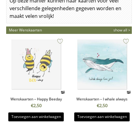
Op deze manier kunnen haar kaarten voor veel
verschillende gelegenheden gegeven worden en
maakt velen vrolijk!
Meer Wenskaarten
show all >
Wenskaarten – Happy Beeday
Wenskaarten – I whale always
€
2,50
€
2,50
Toevoegen aan winkelwagen
Toevoegen aan winkelwagen