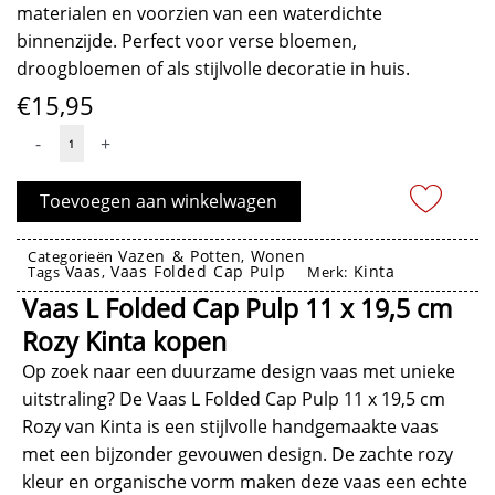
materialen en voorzien van een waterdichte
binnenzijde. Perfect voor verse bloemen,
droogbloemen of als stijlvolle decoratie in huis.
€
15,95
Vaas
-
+
L
Folded
Toevoegen aan winkelwagen
Cap
Pulp
Vazen & Potten
Wonen
Categorieën
,
Vaas
Vaas Folded Cap Pulp
Kinta
11
Tags
,
Merk:
x
Vaas L Folded Cap Pulp 11 x 19,5 cm
19,5
Rozy Kinta kopen
cm
Op zoek naar een duurzame design vaas met unieke
Rozy
uitstraling? De Vaas L Folded Cap Pulp 11 x 19,5 cm
-
Rozy van Kinta is een stijlvolle handgemaakte vaas
Kinta
met een bijzonder gevouwen design. De zachte rozy
aantal
kleur en organische vorm maken deze vaas een echte