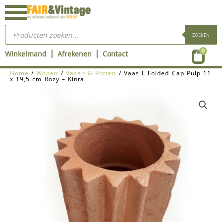
Ga
naar
Producten
de
zoeken
ZOEKEN
inhoud
Wink
0
Winkelmand
Afrekenen
Contact
Home
/
Wonen
/
Vazen & Potten
/ Vaas L Folded Cap Pulp 11
x 19,5 cm Rozy – Kinta