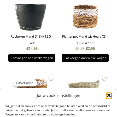
€4,95.
€2,95.
Rubberen Mand D18xH12.5 –
Plantenpot Mand wit Hogla XS –
Tadé
ThuisWAAR
€
14,95
€
4,95
€
2,95
Toevoegen aan winkelwagen
Toevoegen aan winkelwagen
Oorspronkelijke
Huidige
prijs
prijs
Uitverkoop!
Uitverkoop!
was:
is:
€10,95.
€4,95.
Jouw cookie instellingen
Wij gebruiken cookies om onze website goed te laten werken en om inzicht te
krijgen in het gebruik van de site. Je kunt zelf kiezen welke cookies je toestaat.
Weigeren kan invloed hebben op sommige functies.