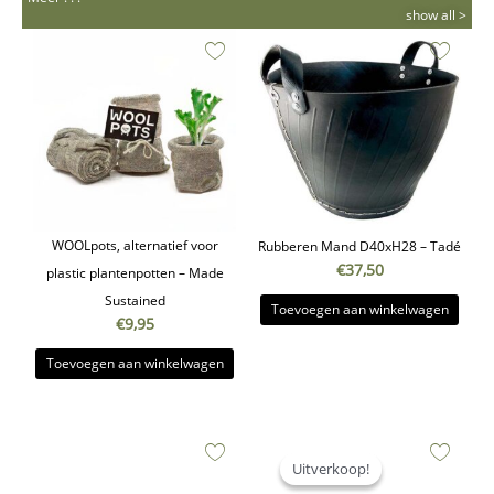
show all >
WOOLpots, alternatief voor
Rubberen Mand D40xH28 – Tadé
€
37,50
plastic plantenpotten – Made
Sustained
Toevoegen aan winkelwagen
€
9,95
Toevoegen aan winkelwagen
Oorspronkelijke
Huidige
prijs
prijs
Uitverkoop!
Uitverkoop!
was:
is: