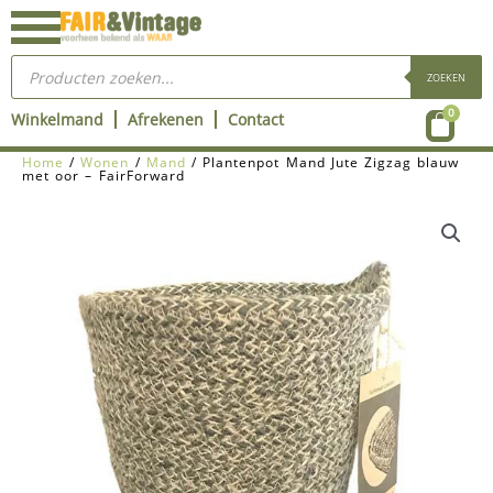
Ga
naar
Producten
de
zoeken
ZOEKEN
inhoud
Wink
0
Winkelmand
Afrekenen
Contact
Home
/
Wonen
/
Mand
/ Plantenpot Mand Jute Zigzag blauw
met oor – FairForward