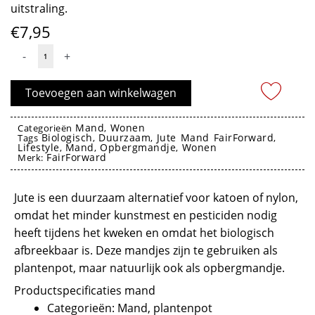
uitstraling.
€
7,95
Plantenpot
-
+
Mand
Jute
Toevoegen aan winkelwagen
Zigzag
blauw
Mand
Wonen
Categorieën
,
Biologisch
Duurzaam
Jute Mand FairForward
met
Tags
,
,
,
Lifestyle
Mand
Opbergmandje
Wonen
,
,
,
oor
FairForward
Merk:
-
mand plantenpot FairForward
FairForward
Jute is een duurzaam alternatief voor katoen of nylon,
aantal
omdat het minder kunstmest en pesticiden nodig
heeft tijdens het kweken en omdat het biologisch
afbreekbaar is. Deze mandjes zijn te gebruiken als
plantenpot, maar natuurlijk ook als opbergmandje.
Productspecificaties mand
Categorieën: Mand, plantenpot