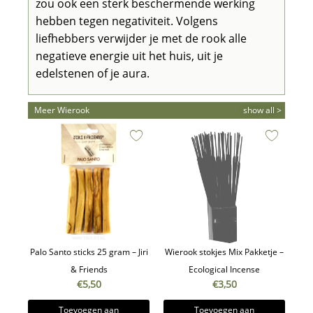
zou ook een sterk beschermende werking
hebben tegen negativiteit. Volgens
liefhebbers verwijder je met de rook alle
negatieve energie uit het huis, uit je
edelstenen of je aura.
Meer Wierook
show all >
Palo Santo sticks 25 gram – Jiri
Wierook stokjes Mix Pakketje –
& Friends
Ecological Incense
€
5,50
€
3,50
Toevoegen aan
Toevoegen aan