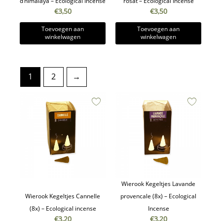
d’himalaya – Ecological Incense
rosat – Ecological Incense
€
3,50
€
3,50
Toevoegen aan
Toevoegen aan
winkelwagen
winkelwagen
1
2
→
Wierook Kegeltjes Lavande
Wierook Kegeltjes Cannelle
provencale (8x) – Ecological
(8x) – Ecological incense
Incense
€
3,20
€
3,20