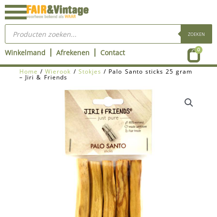
Ga
naar
Producten
de
zoeken
ZOEKEN
inhoud
Wink
0
Winkelmand
Afrekenen
Contact
Home
/
Wierook
/
Stokjes
/ Palo Santo sticks 25 gram
– Jiri & Friends