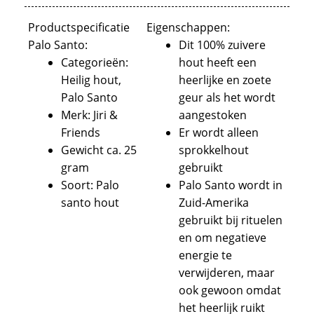
Jiri
palo santo heilig hout
Productspecificatie
Eigenschappen:
&
Palo Santo:
Dit 100% zuivere
Friends
Categorieën:
hout heeft een
aantal
Heilig hout,
heerlijke en zoete
Palo Santo
geur als het wordt
Merk: Jiri &
aangestoken
Friends
Er wordt alleen
Gewicht ca. 25
sprokkelhout
gram
gebruikt
Soort: Palo
Palo Santo wordt in
santo hout
Zuid-Amerika
gebruikt bij rituelen
en om negatieve
energie te
verwijderen, maar
ook gewoon omdat
het heerlijk ruikt