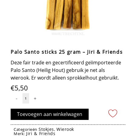
Palo Santo sticks 25 gram – Jiri & Friends
Deze fair trade en gecertificeerd geïimporteerde
Palo Santo (Heilig Hout) gebruik je net als
wierook. Er wordt alleen sprokkelhout gebruikt.
€
5,50
Palo
-
+
Santo
sticks
Toevoegen aan winkelwagen
25
gram
Stokjes
Wierook
Categorieën
,
Jiri & Friends
-
Merk: