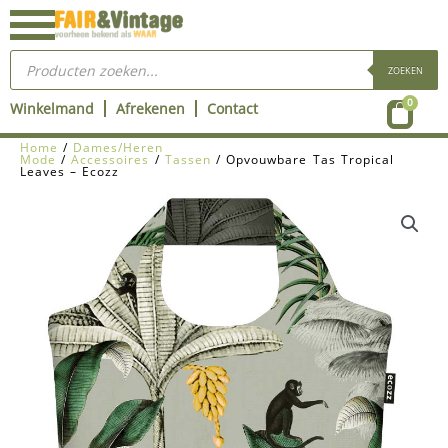
Ga
naar
Producten
de
zoeken
ZOEKEN
inhoud
Wink
0
Winkelmand
Afrekenen
Contact
Home
/
Dames/Heren
Mode
/
Accessoires
/
Tassen
/ Opvouwbare Tas Tropical
Leaves – Ecozz