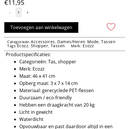
€
11,95
Opvouwbare
-
+
Tas
Tropical
Toevoegen aan winkelwagen
Leaves
-
Accessoires
Dames/Heren Mode
Tassen
Categorieën
,
,
Ecozz
Shopper
Tassen
Ecozz
Ecozz
Tags
,
,
Merk:
aantal
Productspecificaties:
Categorieën: Tas, shopper
Merk: Ecozz
Maat: 46 x 41 cm
Opberg maat: 3 x 7 x 14 cm
Materiaal: gerecyclede PET-flessen
Duurzaam / eco-friendly
Hebben een draagkracht van 20 kg
Licht in gewicht
Waterdicht
Opvouwbaar en past daardoor altijd in een