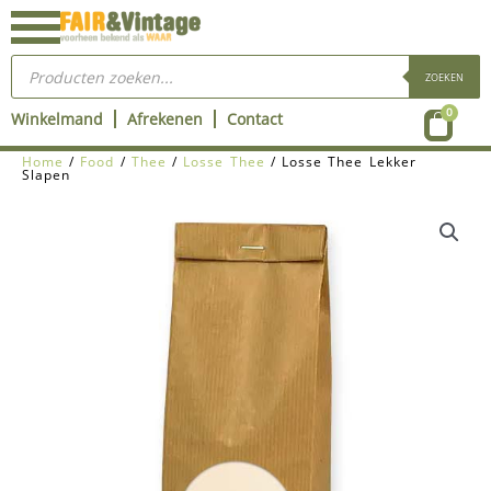
Ga
naar
Producten
de
zoeken
ZOEKEN
inhoud
Wink
0
Winkelmand
Afrekenen
Contact
Home
/
Food
/
Thee
/
Losse Thee
/ Losse Thee Lekker
Slapen