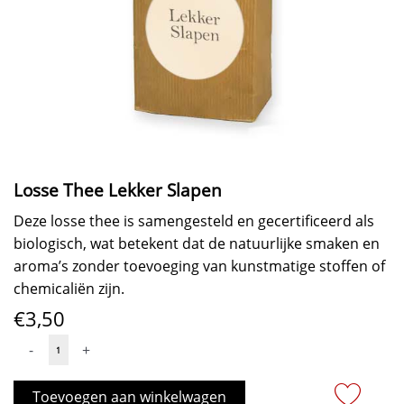
Losse Thee Lekker Slapen
Deze losse thee is samengesteld en gecertificeerd als
biologisch, wat betekent dat de natuurlijke smaken en
aroma’s zonder toevoeging van kunstmatige stoffen of
chemicaliën zijn.
€
3,50
Losse
-
+
Thee
Lekker
Toevoegen aan winkelwagen