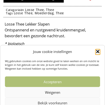
Slapen
aantal
Losse Thee
Thee
Categorieën
,
Losse Thee
Moederdag
Thee
Tags
,
,
losse thee
Losse Thee Lekker Slapen
Ontspannend en rustgevend kruidenmengsel,
bevordert een gezonde nachtrust.
* biologisch
Ingrediënten: Biologische Thee, Valeriaanwortel, St.
Jouw cookie instellingen
Janskruid, Citroenmelisse, Venkel, Kamille,
Wij gebruiken cookies om onze website goed te laten werken en om inzicht te
Lavendel, Korenbloem
krijgen in het gebruik van de site. Je kunt zelf kiezen welke cookies je toestaat.
Weigeren kan invloed hebben op sommige functies.
Productspecificaties
Categorieën: Losse Thee
Accepteren
Inhoud: 50 gram
Soort: Kruiden
Weigeren
Overig: Biologisch
Bekijk voorkeuren