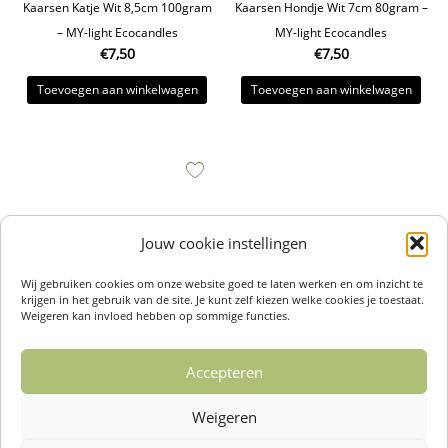
Kaarsen Katje Wit 8,5cm 100gram
Kaarsen Hondje Wit 7cm 80gram –
– MY-light Ecocandles
MY-light Ecocandles
€
7,50
€
7,50
Toevoegen aan winkelwagen
Toevoegen aan winkelwagen
Jouw cookie instellingen
Wij gebruiken cookies om onze website goed te laten werken en om inzicht te
krijgen in het gebruik van de site. Je kunt zelf kiezen welke cookies je toestaat.
Weigeren kan invloed hebben op sommige functies.
Kaarsen Engel Wit 7cm – MY-light
Accepteren
Ecocandles
€
5,95
Weigeren
Toevoegen aan winkelwagen