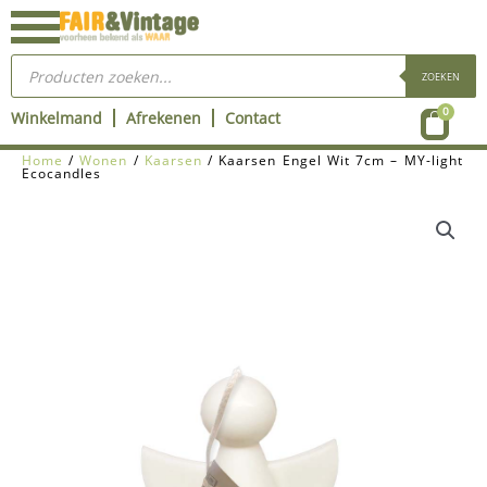
Ga
naar
Producten
de
zoeken
ZOEKEN
inhoud
Wink
0
Winkelmand
Afrekenen
Contact
Home
/
Wonen
/
Kaarsen
/ Kaarsen Engel Wit 7cm – MY-light
Ecocandles