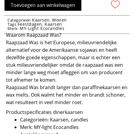
Wit
Toevoegen aan winkelwagen
7cm
-
Kaarsen
Wonen
Categorieën
,
Feestdagen
Kaarsen
MY-
Tags
,
MY-Light Ecocandles
Merk:
kaarsen
light
Waarom Raapzaad Was?
Ecocandles
Raapzaad Was is het Europese, milieuvriendelijke
aantal
alternatief voor de Amerikaanse sojawas en heeft
dezelfde goede eigenschappen, maar is echter een
stuk milieuvriendelijker omdat de raapzaad was een
minder lange weg moet afleggen om van producent
tot afnemer te komen.
Raapzaad Was brandt langer dan paraffinekaarsen en
wax melts. Ook walmt het minder en brandt schoner,
wat resulteert in veel minder roet.
Productspecificaties dinerkaarsen
Categorieën: Kaarsen, candles
Merk: MY-light Ecocandles