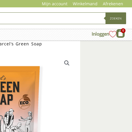
Mijn account
Winkelmand
Afrekenen
ZOEKEN
0
Wink
Inloggen
arcel’s Green Soap