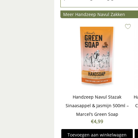
Meer Handzeep Navul Zakken
Handzeep Navul Stazak
H
Sinaasappel & Jasmijn 500ml –
C
Marcel’s Green Soap
€
4,99
Toevoegen aan winkelwagen