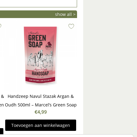
show all >
 &
Handzeep Navul Stazak Argan &
en
Oudh 500ml – Marcel’s Green Soap
€
4,99
Toevoegen aan winkelwagen