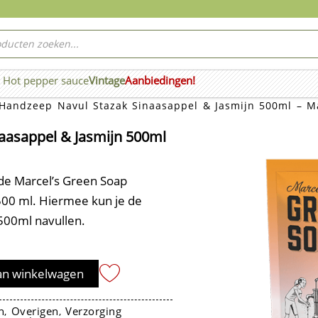
ucten
ken
Hot pepper sauce
Vintage
Aanbiedingen!
n Wierook
Handzeep Navul Stazak Sinaasappel & Jasmijn 500ml – M
aasappel & Jasmijn 500ml
 de Marcel’s Green Soap
00 ml. Hiermee kun je de
500ml navullen.
an winkelwagen
n
Overigen
Verzorging
,
,