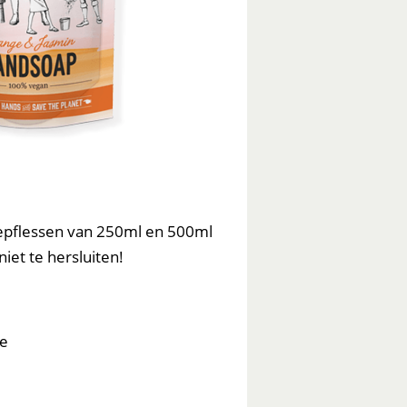
epflessen van 250ml en 500ml
iet te hersluiten!
te