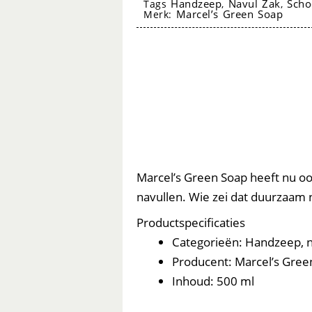
Handzeep
Navul Zak
Sch
Tags
,
,
Sinaasappel
Marcel’s Green Soap
Merk:
&
Jasmijn
500ml
-
Marcel’s
Green
Soap
navul handzeep marcel's green soap
aantal
Marcel’s Green Soap heeft nu 
navullen. Wie zei dat duurzaam n
Productspecificaties
Categorieën: Handzeep, 
Producent: Marcel’s Gree
Inhoud: 500 ml