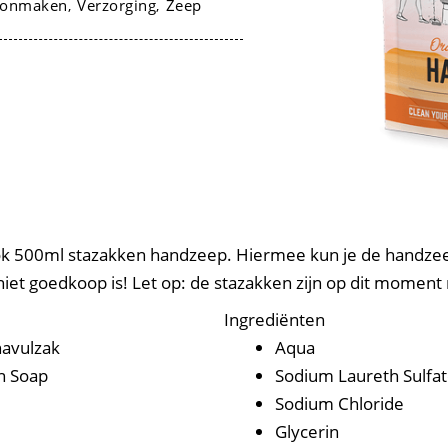
oonmaken
Verzorging
Zeep
,
,
ook 500ml stazakken handzeep. Hiermee kun je de handze
iet goedkoop is! Let op: de stazakken zijn op dit moment n
Ingrediënten
navulzak
Aqua
n Soap
Sodium Laureth Sulfa
Sodium Chloride
Glycerin