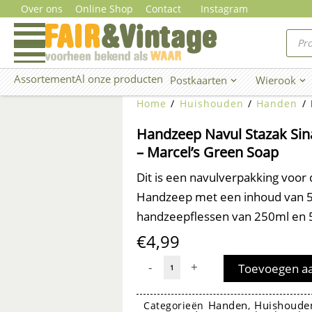
Ga
Over ons
Online Shop
Contact
Instagram
naar
Prod
zoe
de
inhoud
Assortement
Al onze producten
Postkaarten
Wierook
Open Postkaarten
Ope
Home
/
Huishouden
/
Handen
/ 
Handzeep Navul Stazak Sin
– Marcel’s Green Soap
Dit is een navulverpakking voor
Handzeep met een inhoud van 5
handzeepflessen van 250ml en 
€
4,99
Handzeep
-
+
Toevoegen a
Navul
Stazak
Handen
Huishoude
Categorieën
,