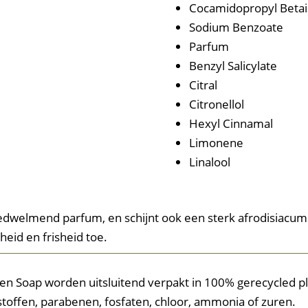
Cocamidopropyl Beta
Sodium Benzoate
Parfum
Benzyl Salicylate
Citral
Citronellol
Hexyl Cinnamal
Limonene
Linalool
edwelmend parfum, en schijnt ook een sterk afrodisiacum t
eid en frisheid toe.
n Soap worden uitsluitend verpakt in 100% gerecycled pla
toffen, parabenen, fosfaten, chloor, ammonia of zuren.