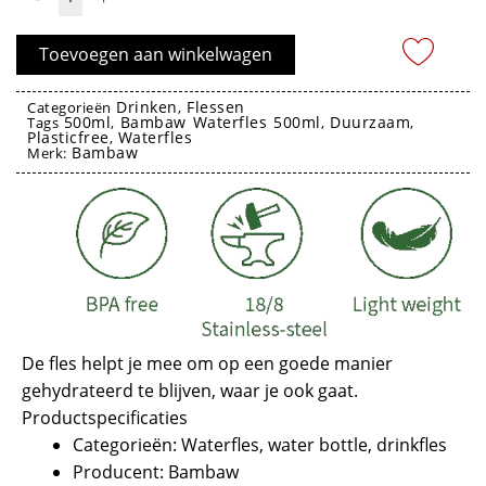
Sage
Green
Toevoegen aan winkelwagen
500ml
-
Drinken
Flessen
Categorieën
,
500ml
Bambaw Waterfles 500ml
Duurzaam
Bambaw
Tags
,
,
,
Plasticfree
Waterfles
,
aantal
Bambaw
Merk:
rvs drinkfles
rvs drinkfles
De fles helpt je mee om op een goede manier
gehydrateerd te blijven, waar je ook gaat.
Productspecificaties
Categorieën: Waterfles, water bottle, drinkfles
Producent: Bambaw