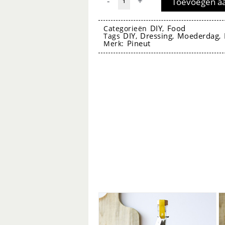
-
+
Toevoegen a
Dressing
Vinaigrette
DIY
Food
Categorieën
,
DIY
Dressing
Moederdag
Tags
,
,
,
Salie
Pineut
Merk:
&
Citroen
-
Pineut
aantal
dressing vinaigrette
dressing vinaigrette