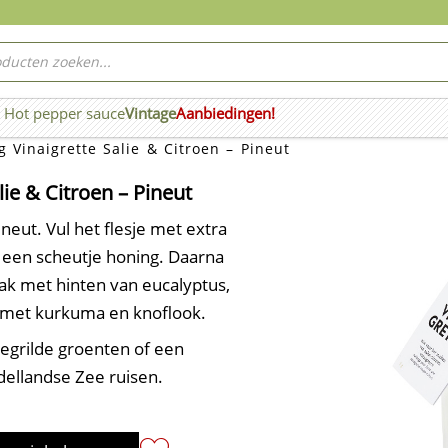
ucten
ken
Hot pepper sauce
Vintage
Aanbiedingen!
n Wierook
 Vinaigrette Salie & Citroen – Pineut
lie & Citroen – Pineut
ineut. Vul het flesje met extra
 en een scheutje honing. Daarna
ak met hinten van eucalyptus,
 met kurkuma en knoflook.
gegrilde groenten of een
dellandse Zee ruisen.