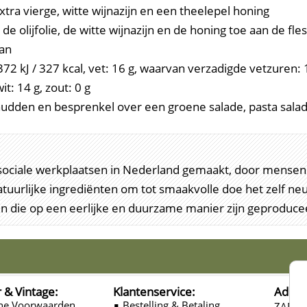
extra vierge, witte wijnazijn en een theelepel honing
de olijfolie, de witte wijnazijn en de honing toe aan de fle
aan
372 kJ / 327 kcal, vet: 16 g, waarvan verzadigde vetzuren: 
it: 14 g, zout: 0 g
udden en besprenkel over een groene salade, pasta salad
 sociale werkplaatsen in Nederland gemaakt, door mensen
atuurlijke ingrediënten om tot smaakvolle doe het zelf neu
n die op een eerlijke en duurzame manier zijn geproduce
r & Vintage:
Klantenservice:
Adres
ne Voorwaarden
∎ Bestelling & Betaling
ZADEL