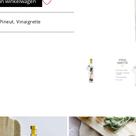
an winkelwagen
Pineut
Vinaigrette
,