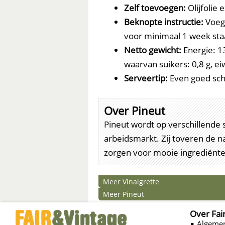
Zelf toevoegen:
Olijfolie 
Beknopte instructie:
Voeg 
voor minimaal 1 week st
Netto gewicht:
Energie: 1
waarvan suikers: 0,8 g, eiw
Serveertip:
Even goed sch
Over Pineut
Pineut wordt op verschillende
arbeidsmarkt. Zij toveren de n
zorgen voor mooie ingrediënte
Meer Vinaigrette
Meer Pineut
Over Fai
∎ Algeme