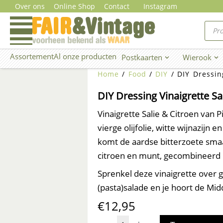
Ga
Over ons
Online Shop
Contact
Instagram
naar
Prod
zoe
de
inhoud
Assortement
Al onze producten
Postkaarten
Wierook
Open Postkaarten
Ope
Home
/
Food
/
DIY
/ DIY Dressing
DIY Dressing Vinaigrette Sa
Vinaigrette Salie & Citroen van P
vierge olijfolie, witte wijnazijn
komt de aardse bitterzoete sma
citroen en munt, gecombineerd
Sprenkel deze vinaigrette over 
(pasta)salade en je hoort de Mid
€
12,95
DIY