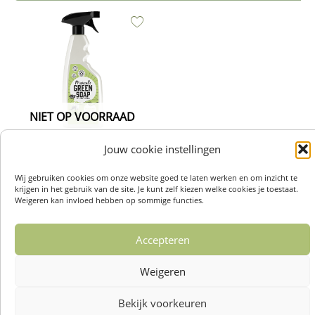
NIET OP VOORRAAD
Jouw cookie instellingen
Allesreiniger Spray Basilicum &
Vertivert Gras 500ml – Marcel’s
Wij gebruiken cookies om onze website goed te laten werken en om inzicht te
Green Soap
krijgen in het gebruik van de site. Je kunt zelf kiezen welke cookies je toestaat.
Weigeren kan invloed hebben op sommige functies.
€
4,29
Lees verder
Accepteren
Weigeren
Bekijk voorkeuren
Over ons /