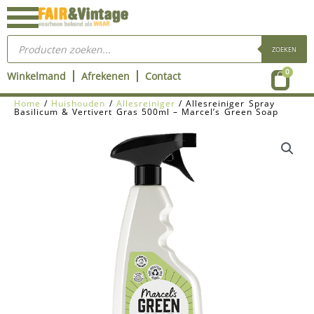
Ga
naar
Producten
de
zoeken
ZOEKEN
inhoud
Wink
0
Winkelmand
Afrekenen
Contact
Home
/
Huishouden
/
Allesreiniger
/ Allesreiniger Spray
Basilicum & Vertivert Gras 500ml – Marcel’s Green Soap