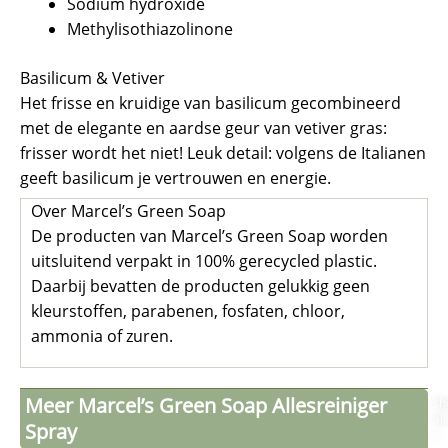
Sodium hydroxide
Methylisothiazolinone
Basilicum & Vetiver
Het frisse en kruidige van basilicum gecombineerd
met de elegante en aardse geur van vetiver gras:
frisser wordt het niet! Leuk detail: volgens de Italianen
geeft basilicum je vertrouwen en energie.
Over Marcel’s Green Soap
De producten van Marcel’s Green Soap worden
uitsluitend verpakt in 100% gerecycled plastic.
Daarbij bevatten de producten gelukkig geen
kleurstoffen, parabenen, fosfaten, chloor,
ammonia of zuren.
Meer Marcel’s Green Soap Allesreiniger
sh
all
Spray
>