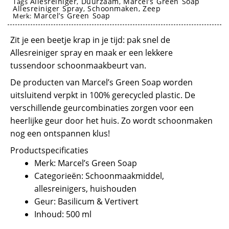
Allesreiniger
Duurzaam
Marcel’s Green Soap
Tags
,
,
Allesreiniger Spray
Schoonmaken
Zeep
,
,
Marcel’s Green Soap
Merk:
allesreiniger
Zit je een beetje krap in je tijd: pak snel de
Allesreiniger spray en maak er een lekkere
tussendoor schoonmaakbeurt van.
De producten van Marcel’s Green Soap worden
uitsluitend verpkt in 100% gerecycled plastic. De
verschillende geurcombinaties zorgen voor een
heerlijke geur door het huis. Zo wordt schoonmaken
nog een ontspannen klus!
Productspecificaties
Merk: Marcel’s Green Soap
Categorieën: Schoonmaakmiddel,
allesreinigers, huishouden
Geur: Basilicum & Vertivert
Inhoud: 500 ml