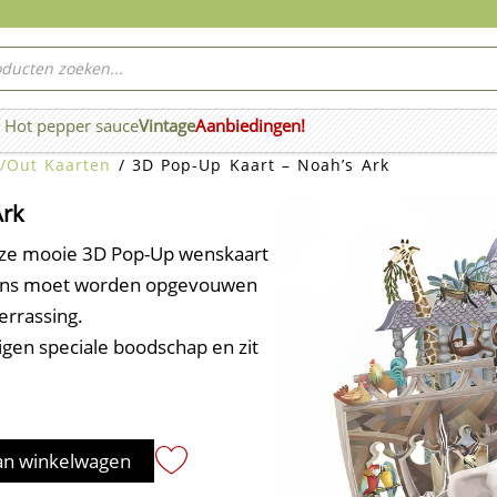
ucten
ken
Hot pepper sauce
Vintage
Aanbiedingen!
n Wierook
/Out Kaarten
/ 3D Pop-Up Kaart – Noah’s Ark
Ark
eze mooie 3D Pop-Up wenskaart
lgens moet worden opgevouwen
errassing.
igen speciale boodschap en zit
an winkelwagen