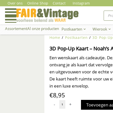
Ga
Over ons
Online Shop
Contact
Instagram
naar
Prod
zoe
de
inhoud
Assortement
Al onze producten
Postkaarten
Wierook
Open Postkaarten
Ope
Home
/
Postkaarten
/
3D Pop-Up
3D Pop-Up Kaart – Noah’s 
Een wenskaart als cadeautje. D
ontvang je als kaart dat vervo
en uitgevouwen voor de echte v
De kaart heeft ruimte voor uw e
in een luxe envelop.
€
8,95
3D
-
+
Toevoegen a
Pop-