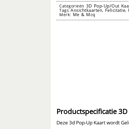
Up
3D Pop-Up/Out Kaa
Categorieën
Ansichtkaarten
Felicitatie
Tags
,
,
Kaart
Me & Mcq
Merk:
-
Noah's
Ark
aantal
3D Pop-Up Kaart
Productspecificatie 3
Deze 3d Pop-Up Kaart wordt Gele