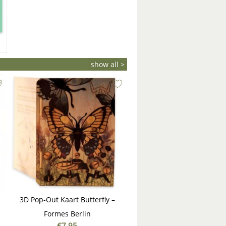
show all >
3D Pop-Out Kaart Butterfly –
Formes Berlin
€
7,95