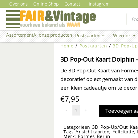
Ga
Over ons
Online Shop
Contact
Instagram
naar
Prod
zoe
de
inhoud
Assortement
Al onze producten
Postkaarten
Wierook
Open Postkaarten
Ope
Home
/
Postkaarten
/
3D Pop-Up
3D Pop-Out Kaart Dolphin 
De 3D Pop-Out Kaart van Formes 
decoratief object gemaakt van du
een klein cadeautje om te decor
€
7,95
3D
-
+
Toevoegen a
Pop-
Out
3D Pop-Up/Out Kaa
Categorieën
Ansichtkaarten
Felicitatie
Tags
,
,
Kaart
Formes Berlin
Merk: