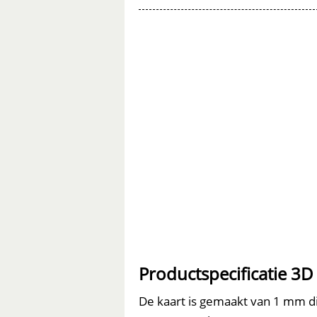
Dolphin
-
Formes
Berlin
aantal
Pop-out Kaart
Productspecificatie 3D
De kaart is gemaakt van 1 mm di