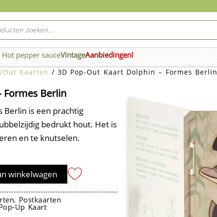
ucten
ken
Hot pepper sauce
Vintage
Aanbiedingen!
n Wierook
/Out Kaarten
/ 3D Pop-Out Kaart Dolphin – Formes Berli
– Formes Berlin
Berlin is een prachtig
bbelzijdig bedrukt hout. Het is
eren en te knutselen.
an winkelwagen
rten
Postkaarten
,
Pop-Up Kaart