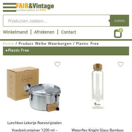
Ga
naar
Producten
de
zoeken
ZOEKEN
inhoud
Wink
0
Winkelmand
Afrekenen
Contact
Home
/ Product Welke Waarborgen / Plastic Free
▸Plastic Free
Lunchbox Lekvrije Roestvrijstalen
Voedselcontainer 1200 ml –
Waterfles Knight Glass Bamboo