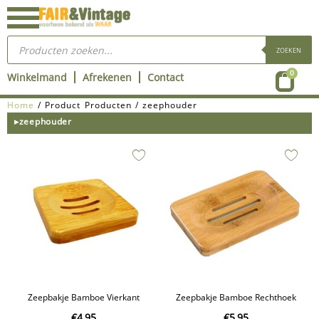
Ga
naar
Producten
de
zoeken
ZOEKEN
inhoud
Wink
0
Winkelmand
Afrekenen
Contact
Home
/ Product Producten / zeephouder
▸zeephouder
Zeepbakje Bamboe Vierkant
Zeepbakje Bamboe Rechthoek
€
4,95
€
5,95