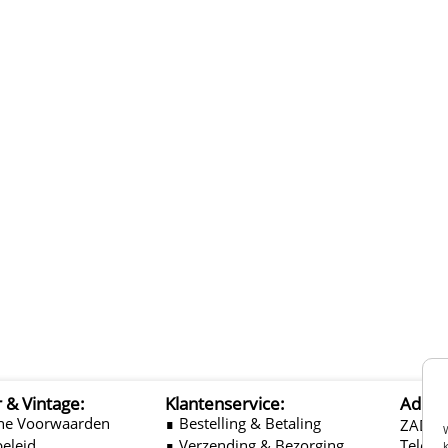
r & Vintage:
Klantenservice:
Adres
ne Voorwaarden
∎ Bestelling & Betaling
ZADEL
beleid
∎ Verzending & Bezorging
Telefo
k