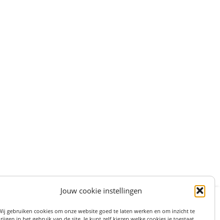
Jouw cookie instellingen
:
STRAAT 27, 3511LS UTRECHT (centrum)
Wij gebruiken cookies om onze website goed te laten werken en om inzicht te
on: 06 82 36 1234
rijgen in het gebruik van de site. Je kunt zelf kiezen welke cookies je toestaat.