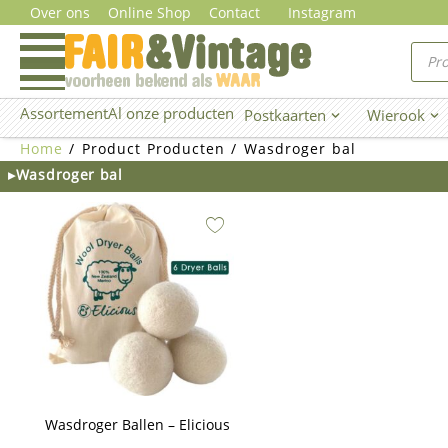
Ga
Over ons
Online Shop
Contact
Instagram
naar
Prod
zoe
de
inhoud
Assortement
Al onze producten
Postkaarten
Wierook
Open Postkaarten
Ope
Home
/ Product Producten / Wasdroger bal
▸Wasdroger bal
Wasdroger Ballen – Elicious