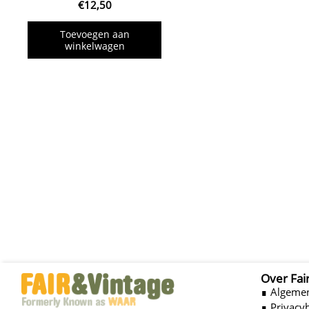
€
12,50
Toevoegen aan
winkelwagen
Over Fai
∎ Algeme
∎ Privacy