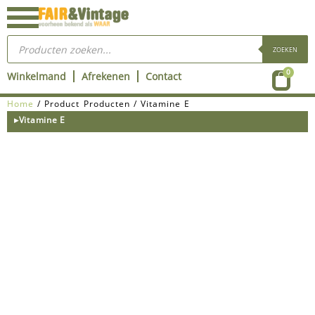
Ga
naar
Producten
de
zoeken
ZOEKEN
inhoud
Wink
0
Winkelmand
Afrekenen
Contact
Home
/ Product Producten / Vitamine E
▸Vitamine E