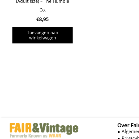
(Adult size) – The Humble
Co.
€
8,95
Toevoegen aan
winkelwagen
Over Fai
∎ Algeme
∎ Privacy