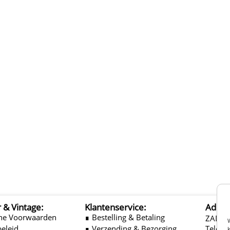
r & Vintage:
Klantenservice:
Adres
ne Voorwaarden
∎ Bestelling & Betaling
ZADEL
beleid
∎ Verzending & Bezorging
Telefo
k