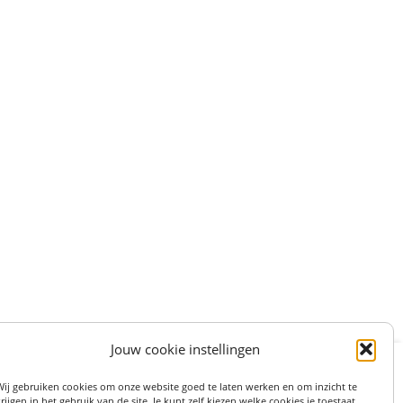
Jouw cookie instellingen
:
STRAAT 27, 3511LS UTRECHT (centrum)
Wij gebruiken cookies om onze website goed te laten werken en om inzicht te
on: 06 82 36 1234
rijgen in het gebruik van de site. Je kunt zelf kiezen welke cookies je toestaat.