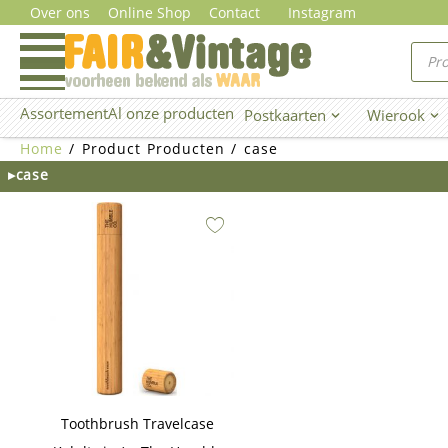
Ga
Over ons
Online Shop
Contact
Instagram
naar
Prod
zoe
de
inhoud
Assortement
Al onze producten
Postkaarten
Wierook
Open Postkaarten
Ope
Home
/ Product Producten / case
▸case
Toothbrush Travelcase