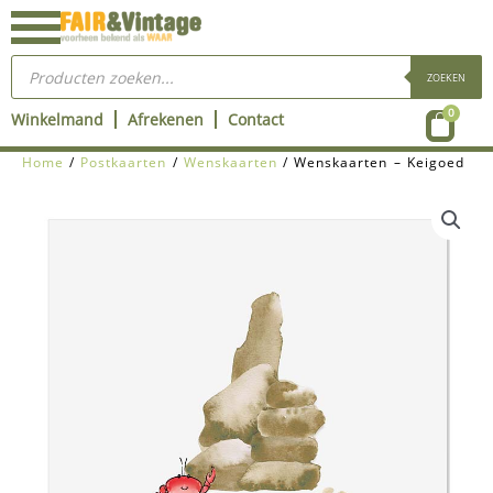
Ga
naar
Producten
de
zoeken
ZOEKEN
inhoud
Wink
0
Winkelmand
Afrekenen
Contact
Home
/
Postkaarten
/
Wenskaarten
/ Wenskaarten – Keigoed