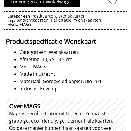
Toevoegen aan winkelwagen
aantal
Postkaarten
Wenskaarten
Categorieën
,
Ansichtkaarten
Felicitatie
Wenskaarten
Tags
,
,
MAGS
Merk:
Wenskaarten
Productspecificatie Wenskaart
Categorieën: Wenskaarten
Afmeting: 13,5 x 13,5 cm
Merk: MAGS
Made in Utrecht
Materiaal: Gerecycled papier, Bio inkt
Inclusief: Envelop
Over MAGS
Mags is een illustrator uit Utrecht. Ze maakt
grappige, eco-friendly, genderneutrale kaarten.
Op deze manier kunnen haar kaarten voor veel