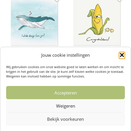
Jouw cookie instellingen
Wenskaarten – I whale always
Wenskaarten – Corngratulations
€
2,50
€
2,50
Wij gebruiken cookies om onze website goed te laten werken en om inzicht te
Toevoegen aan winkelwagen
Toevoegen aan winkelwagen
krijgen in het gebruik van de site. Je kunt zelf kiezen welke cookies je toestaat.
Weigeren kan invloed hebben op sommige functies.
Accepteren
1
2
3
4
…
14
15
16
Weigeren
→
Bekijk voorkeuren
Over ons /
Klantenservise