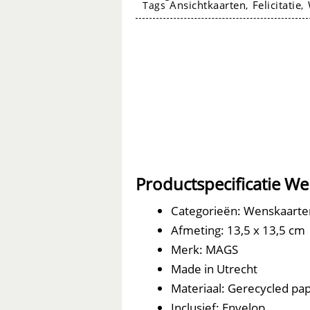
Ansichtkaarten
Felicitatie
Tags
,
,
aantal
Wenskaarten
Productspecificatie W
Categorieën: Wenskaarte
Afmeting: 13,5 x 13,5 cm
Merk: MAGS
Made in Utrecht
Materiaal: Gerecycled papi
Inclusief: Envelop