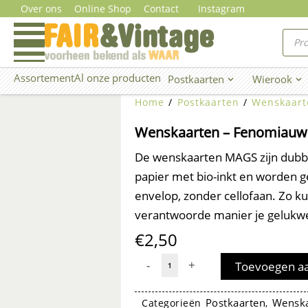
Ga
Over ons
Online Shop
Contact
Instagram
naar
Prod
zoe
de
inhoud
Assortement
Al onze producten
Postkaarten
Wierook
Open Postkaarten
Ope
Home
/
Postkaarten
/
Wenskaart
Wenskaarten – Fenomiauw
De wenskaarten MAGS zijn dubbel
papier met bio-inkt en worden 
envelop, zonder cellofaan. Zo kun
verantwoorde manier je gelukw
€
2,50
Wenskaarten
-
+
Toevoegen a
-
Fenomiauw
Postkaarten
Wenska
Categorieën
,