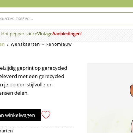
ucten
ken
Hot pepper sauce
Vintage
Aanbiedingen!
n Wierook
en
/ Wenskaarten – Fenomiauw
zijdig geprint op gerecycled
geleverd met een gerecycled
 je op een stijlvolle en
ensen delen.
an winkelwagen
arten