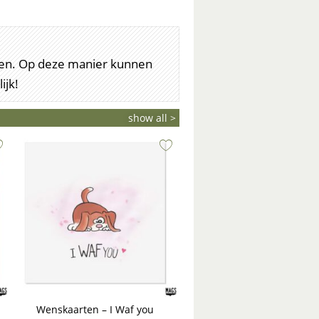
arten. Op deze manier kunnen
ijk!
show all >
Wenskaarten – I Waf you