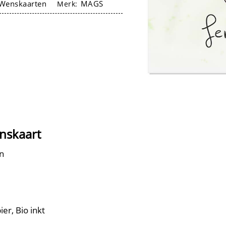
Wenskaarten
MAGS
Merk:
enskaart
n
er, Bio inkt