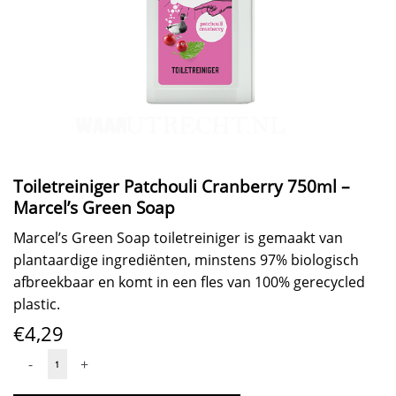
Toiletreiniger Patchouli Cranberry 750ml –
Marcel’s Green Soap
Marcel’s Green Soap toiletreiniger is gemaakt van
plantaardige ingrediënten, minstens 97% biologisch
afbreekbaar en komt in een fles van 100% gerecycled
plastic.
€
4,29
Toiletreiniger
-
+
Patchouli