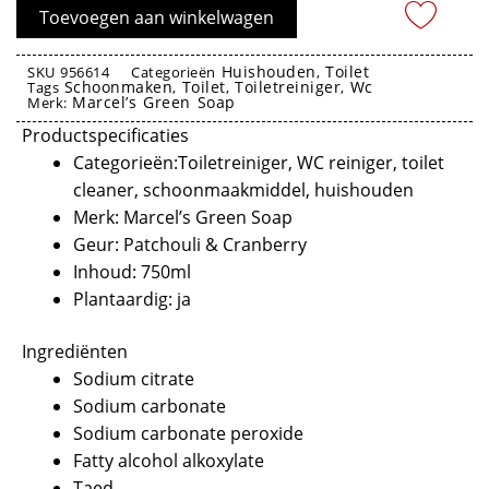
Cranberry
Toevoegen aan winkelwagen
750ml
-
Huishouden
Toilet
SKU
956614
Categorieën
,
Schoonmaken
Toilet
Toiletreiniger
Wc
Marcel’s
Tags
,
,
,
Marcel’s Green Soap
Merk:
Green
Productspecificaties
Soap
Categorieën:Toiletreiniger, WC reiniger, toilet
aantal
cleaner, schoonmaakmiddel, huishouden
Merk: Marcel’s Green Soap
Geur: Patchouli & Cranberry
Inhoud: 750ml
Plantaardig: ja
Ingrediënten
Sodium citrate
Sodium carbonate
Sodium carbonate peroxide
Fatty alcohol alkoxylate
Taed