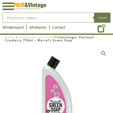
Ga
naar
Producten
de
zoeken
ZOEKEN
inhoud
Wink
0
Winkelmand
Afrekenen
Contact
Home
/
Huishouden
/
Toilet
/ Toiletreiniger Patchouli
Cranberry 750ml – Marcel’s Green Soap