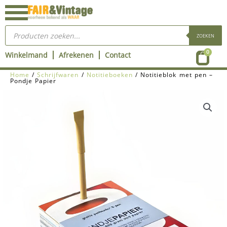
Ga
naar
Producten
de
zoeken
ZOEKEN
inhoud
Wink
0
Winkelmand
Afrekenen
Contact
Home
/
Schrijfwaren
/
Notitieboeken
/ Notitieblok met pen –
Pondje Papier