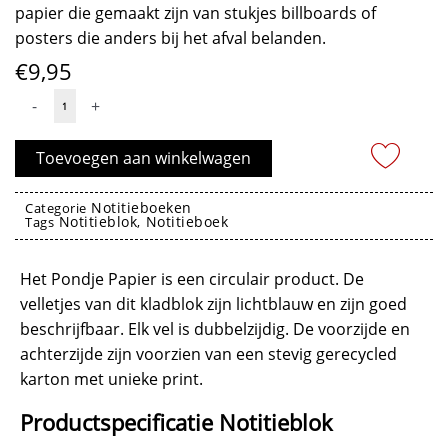
papier die gemaakt zijn van stukjes billboards of
posters die anders bij het afval belanden.
€
9,95
Notitieblok
-
+
met
pen
Toevoegen aan winkelwagen
-
Pondje
Notitieboeken
Categorie
Notitieblok
Notitieboek
Papier
Tags
,
aantal
notitieblok
Het Pondje Papier is een circulair product. De
velletjes van dit kladblok zijn lichtblauw en zijn goed
beschrijfbaar. Elk vel is dubbelzijdig. De voorzijde en
achterzijde zijn voorzien van een stevig gerecycled
karton met unieke print.
Productspecificatie Notitieblok