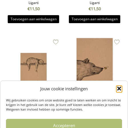
Ligarti
Ligarti
€
11,50
€
11,50
Toevoegen aan winkelwagen
Toevoegen aan winkelwagen
Jouw cookie instellingen
Notitieboekje De Ontmoeting A5 |
Notitieboekje Luiaard A6 | Ligarti
Wij gebruiken cookies om onze website goed te laten werken en om inzicht te
€
7,95
Ligarti
krijgen in het gebruik van de site. Je kunt zelf kiezen welke cookies je toestaat.
€
11,50
Weigeren kan invloed hebben op sommige functies.
Toevoegen aan winkelwagen
Toevoegen aan winkelwagen
Accepteren