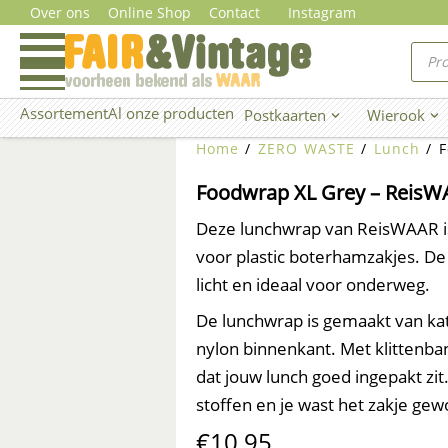
Ga
Over ons
Online Shop
Contact
Instagram
naar
Prod
zoe
de
inhoud
Assortement
Al onze producten
Postkaarten
Wierook
Open Postkaarten
Ope
Home
/
ZERO WASTE
/
Lunch
/ F
Foodwrap XL Grey – Reis
Deze lunchwrap van ReisWAAR is
voor plastic boterhamzakjes. De
licht en ideaal voor onderweg.
De lunchwrap is gemaakt van k
nylon binnenkant. Met klittenban
dat jouw lunch goed ingepakt zit
stoffen en je wast het zakje ge
€
10,95