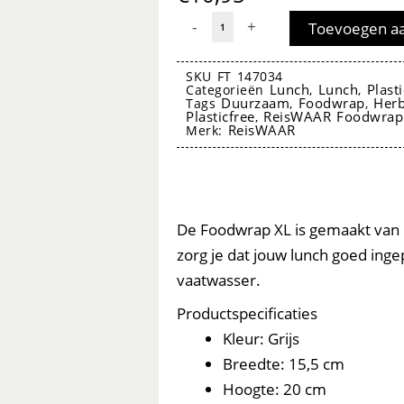
Foodwrap
-
+
Toevoegen a
XL
Grey
SKU
FT 147034
Lunch
Lunch
Plast
Categorieën
,
,
-
Duurzaam
Foodwrap
Herb
Tags
,
,
Plasticfree
ReisWAAR Foodwrap
,
ReisWAAR
ReisWAAR
Merk:
aantal
foodwrap lunchwrap
De Foodwrap XL is gemaakt van k
zorg je dat jouw lunch goed inge
vaatwasser.
Productspecificaties
Kleur: Grijs
Breedte: 15,5 cm
Hoogte: 20 cm