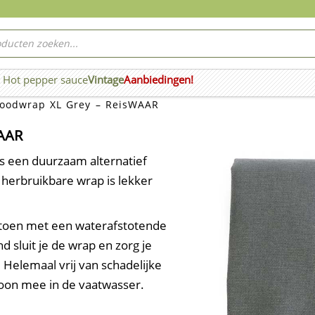
ucten
ken
Hot pepper sauce
Vintage
Aanbiedingen!
n Wierook
oodwrap XL Grey – ReisWAAR
WAAR
 een duurzaam alternatief
 herbruikbare wrap is lekker
atoen met een waterafstotende
d sluit je de wrap en zorg je
. Helemaal vrij van schadelijke
woon mee in de vaatwasser.