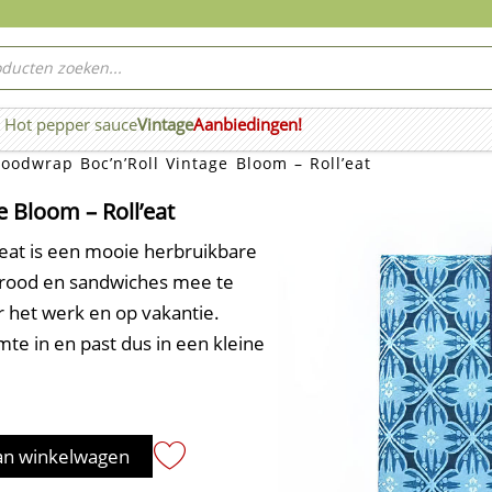
ucten
ken
Hot pepper sauce
Vintage
Aanbiedingen!
n Wierook
oodwrap Boc’n’Roll Vintage Bloom – Roll’eat
e Bloom – Roll’eat
’eat is een mooie herbruikbare
brood en sandwiches mee te
 het werk en op vakantie.
mte in en past dus in een kleine
an winkelwagen