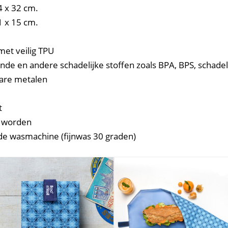
 x 32 cm.
 x 15 cm.
et veilig TPU
de en andere schadelijke stoffen zoals BPA, BPS, schadeli
are metalen
t
t worden
e wasmachine (fijnwas 30 graden)