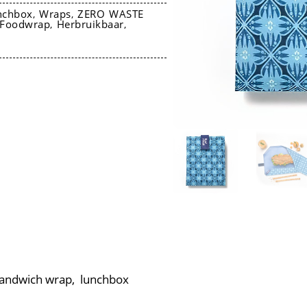
nchbox
Wraps
ZERO WASTE
,
,
Foodwrap
Herbruikbaar
,
,
sandwich wrap, lunchbox