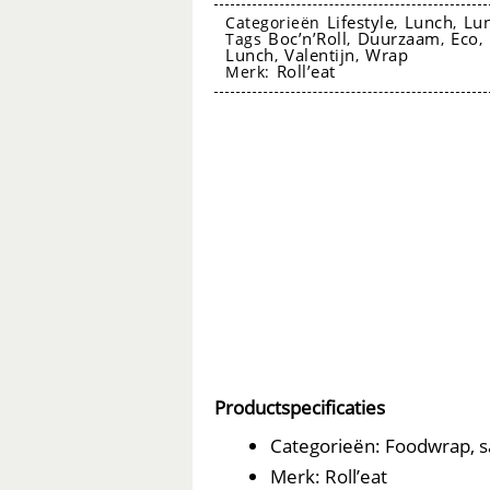
Vintage
Lifestyle
Lunch
Lu
Categorieën
,
,
Boc’n’Roll
Duurzaam
Eco
Tags
,
,
,
Bloom
Lunch
Valentijn
Wrap
,
,
Roll’eat
Merk:
-
Roll'eat
aantal
foodwrap
Productspecificaties
Categorieën: Foodwrap, 
Merk: Roll’eat