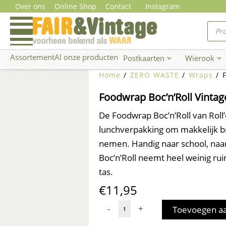
Ga
Over ons
Online Shop
Contact
Instagram
naar
Prod
zoe
de
inhoud
Assortement
Al onze producten
Postkaarten
Wierook
Open Postkaarten
Ope
Home
/
ZERO WASTE
/
Wraps
/ F
Foodwrap Boc’n’Roll Vintag
De Foodwrap Boc’n’Roll van Roll
lunchverpakking om makkelijk 
nemen. Handig naar school, naar
Boc’n’Roll neemt heel weinig rui
tas.
€
11,95
Foodwrap
-
+
Toevoegen a
Boc’n’Roll