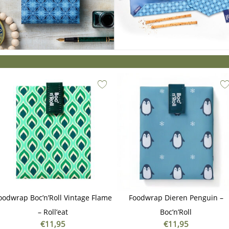
oodwrap Boc’n’Roll Vintage Flame
Foodwrap Dieren Penguin –
– Roll’eat
Boc’n’Roll
€
11,95
€
11,95