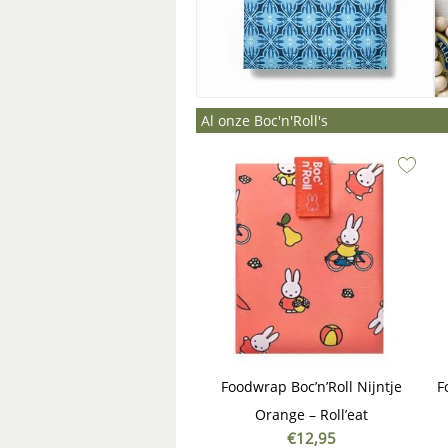
Al onze Boc'n'Roll's
Foodwrap Boc’n’Roll Nijntje
F
Orange – Roll’eat
€
12,95