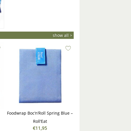
show all >
Foodwrap Boc’n’Roll Spring Blue –
Roll’Eat
€
11,95