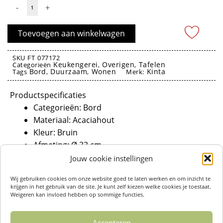
Bord
-
+
Aca
Rond
Toevoegen aan winkelwagen
Band
33cm
SKU
FT 077172
Keukengerei
Overigen
Tafelen
Categorieën
,
,
-
Bord
Duurzaam
Wonen
Kinta
Tags
,
,
Merk:
Kinta
theelepel
aantal
Productspecificaties
Categorieën: Bord
Materiaal: Acaciahout
Kleur: Bruin
Afmeting: Ø 33 cm
Mag niet in de vaatwasser of in de oven
Jouw cookie instellingen
Voldoet aan de voedselveiligheidsvoorschriften
Wij gebruiken cookies om onze website goed te laten werken en om inzicht te
van de EU
krijgen in het gebruik van de site. Je kunt zelf kiezen welke cookies je toestaat.
Fair Trade
Weigeren kan invloed hebben op sommige functies.
Onderhoud
Accepteren