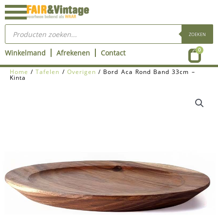
Ga
naar
Producten
de
zoeken
ZOEKEN
inhoud
Wink
0
Winkelmand
Afrekenen
Contact
Home
/
Tafelen
/
Overigen
/ Bord Aca Rond Band 33cm –
Kinta