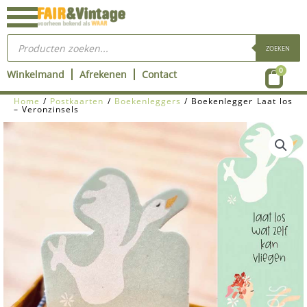
Ga
naar
Producten
de
zoeken
ZOEKEN
inhoud
Wink
0
Winkelmand
Afrekenen
Contact
Home
/
Postkaarten
/
Boekenleggers
/ Boekenlegger Laat los
– Veronzinsels