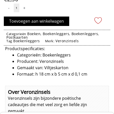
Boekenlegger
-
+
Laat
los
Toevoegen aan winkelwagen
-
Veronzinsels
Boeken
Boekenleggers
Boekenleggers
Categorieën
,
,
,
Postkaarten
aantal
Boekenleggers
Veronzinsels
Tag
Merk:
Productspecificaties:
Categorieën: Boekenleggers
Producent: Veronzinsels
Gemaakt van: Viltjeskarton
Formaat: h 18 cm x b 5 cm x d 0,1 cm
Over Veronzinsels
Veronzinsels zijn bijzondere poëtische
cadeautjes die met veel zorg en liefde zijn
gemaakt.