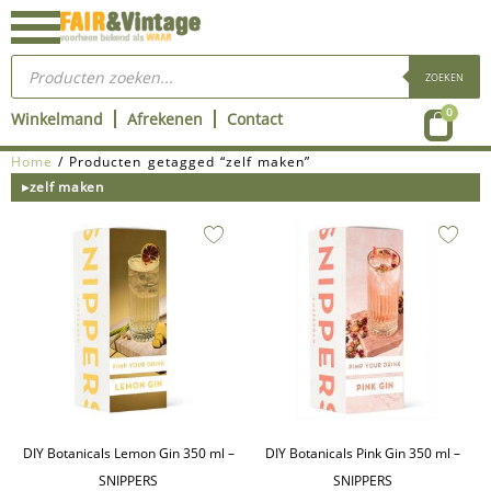
Ga
naar
Producten
de
zoeken
ZOEKEN
inhoud
Wink
0
Winkelmand
Afrekenen
Contact
Home
/ Producten getagged “zelf maken”
▸zelf maken
DIY Botanicals Lemon Gin 350 ml –
DIY Botanicals Pink Gin 350 ml –
SNIPPERS
SNIPPERS