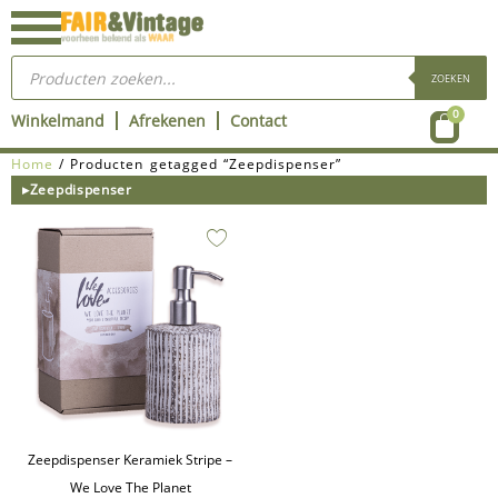
Ga
naar
Producten
de
zoeken
ZOEKEN
inhoud
Wink
0
Winkelmand
Afrekenen
Contact
Home
/ Producten getagged “Zeepdispenser”
▸Zeepdispenser
Zeepdispenser Keramiek Stripe –
We Love The Planet