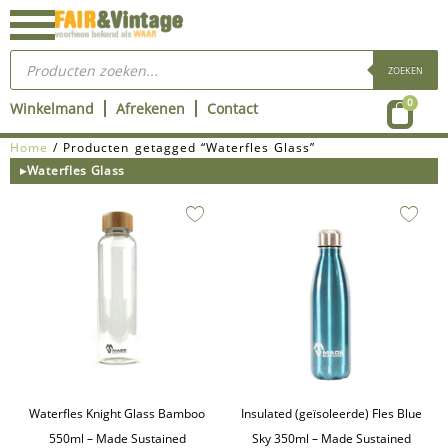
Ga
naar
Producten
de
zoeken
ZOEKEN
inhoud
Wink
0
Winkelmand
Afrekenen
Contact
Home
/ Producten getagged “Waterfles Glass”
▸Waterfles Glass
Waterfles Knight Glass Bamboo
Insulated (geïsoleerde) Fles Blue
550ml – Made Sustained
Sky 350ml – Made Sustained