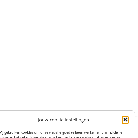
Jouw cookie instellingen
:
STRAAT 27, 3511LS UTRECHT (centrum)
Wij gebruiken cookies om onze website goed te laten werken en om inzicht te
on: 06 82 36 1234
rijgen in het gebruik van de site. Je kunt zelf kiezen welke cookies je toestaat.