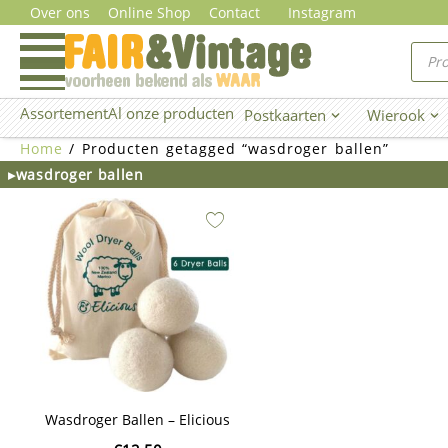
Ga
Over ons
Online Shop
Contact
Instagram
naar
Prod
zoe
de
inhoud
Assortement
Al onze producten
Postkaarten
Wierook
Open Postkaarten
Ope
Home
/ Producten getagged “wasdroger ballen”
▸wasdroger ballen
Wasdroger Ballen – Elicious