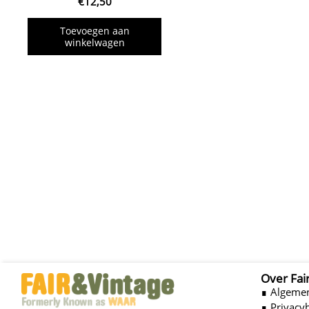
€
12,50
Toevoegen aan
winkelwagen
Over Fai
∎ Algeme
∎ Privacy