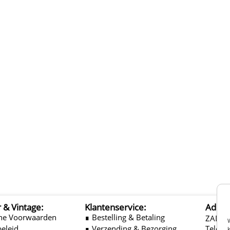
r & Vintage:
Klantenservice:
Adres
ne Voorwaarden
∎ Bestelling & Betaling
ZADEL
beleid
∎ Verzending & Bezorging
Telefo
k